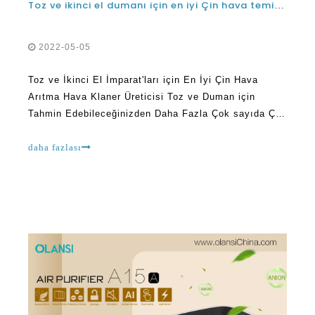
Toz ve İkinci El İmparat'ları için En İyi Çin Hava
Arıtma Hava Klaner Üreticisi Toz ve Duman için
Tahmin Edebileceğinizden Daha Fazla Çok sayıda Çin
Hava Arıtmacı olduğunu göstermiştir. Bu cihazlar,
ihtiyaçlarınızın karşılanmasını sağlamak için farklı
daha fazlası
şirketler tarafından üretilmiştir. Problem şu