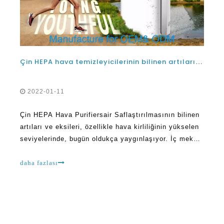
Çin HEPA hava temizleyicilerinin bilinen artıları ve eksileri
2022-01-11
Çin HEPA Hava Purifiersair Saflaştırılmasının bilinen
artıları ve eksileri, özellikle hava kirliliğinin yükselen
seviyelerinde, bugün oldukça yaygınlaşıyor. İç mekan
hava kirliliği, kırsal yerleşim yerleri de dahil olmak
üzere tüm alanlarda yaygındır. Kirlilik farklı
daha fazlası
kaynaklardan oluşur. Bazı alanlar ve evler mor
olabilirken