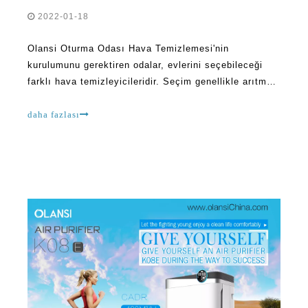
Olansi Oturma Odası Hava Temizlemesi'nin
kurulumunu gerektiren odalar, evlerini seçebileceği
farklı hava temizleyicileridir. Seçim genellikle arıtma
cihazının ne kadar iyi temizlendiğine, kirletici türünün
türünü ve alıcının kişisel zevklerine bağlıdır. Herşey
daha fazlası
Olani türleri var.