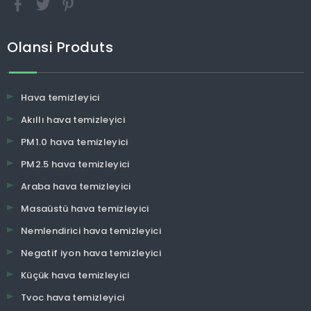
OLANSI HAKKINDA
Olansi Healthcare Co, Ltd Hava Arıtma, Hidrojen Su, Su Arıtma vb
sağlık ürünlerinin profesyonel bir üreticisidir, 2009'dan beri
Guangzhou, Çin'de 12 yıldan fazla deneyime sahiptir.60.000 m2
kendi enjeksiyon kalıp fabrikası, kendi filtre fabrikası, kendi kalıp
fabrikası, Kendi montaj fabrikası 600 metrekare profesyonel
laboratuvar 30 mühendis Ar-Ge ekibi ODM, OEM hizmetlerinde
profesyoneliz Günlük 3.000 adet üretim kapasitesi Seri üretim
için %100 yaşlanma testi CE, CB, RoHs, SASO, CQC , CCC onayı
ve ISO 9001:2008 sertifikası!
Olansi Produts