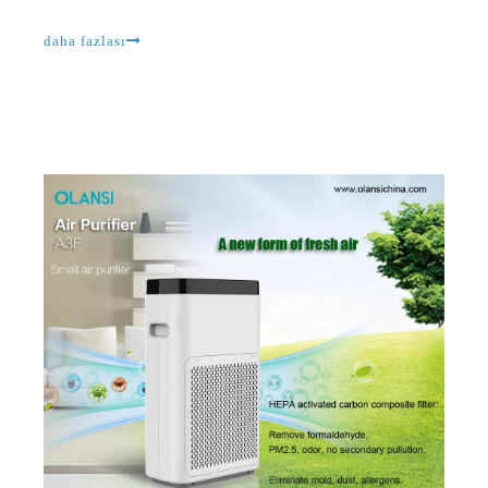
almayı tercih ediyor
Yıkanabilir Ön Filtreler Çin'de yaygın olarak kullanılan özelleştirilmiş masaüstü hava temizleyicileri