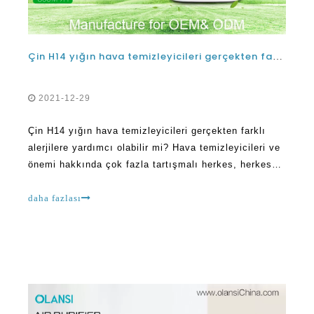
Çin H14 yığın hava temizleyicileri gerçekten farklı alerjilere yardımcı olabilir mi?
2021-12-29
Çin H14 yığın hava temizleyicileri gerçekten farklı
alerjilere yardımcı olabilir mi? Hava temizleyicileri ve
önemi hakkında çok fazla tartışmalı herkes, herkes
bu araçlardan nasıl faydalanabileceklerini merak
ediyor. En çok etkilenen insanlardan bazıları alerjisi
daha fazlası
olanlardır. Soruyu cevaplamak