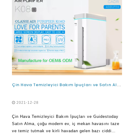
Çin Hava Temizleyici Bakım İpuçları ve Satın Alma Kılavuzları
2021-12-28
Çin Hava Temizleyici Bakım İpuçları ve Guidestoday
Satın Alma, çoğu modern ev, iç mekan havasını taze
ve temiz tutmak ve kirli havadan gelen bazı ciddi
sağlık koşullarını önlemek için hava temizleyicilerini
kullanır. Bütün evlerin yüklü bir hava temizleyicisi
daha fazlası
yok, ancak birçok kişi en iyi Çin hava purunu satın