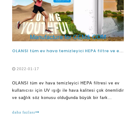
OLANSI tüm ev hava temizleyici HEPA filtre ve ev kullanımı için UV ışığı
2022-01-17
OLANSI tüm ev hava temizleyici HEPA filtresi ve ev
kullanıcısı için UV ışığı ile hava kalitesi çok önemlidir
ve sağlık söz konusu olduğunda büyük bir fark
yaratabilir. Evdeki temizlik havası, özellikle bu günde
ve hava kirliliğinin yaygın olduğu yaşlarda önemlidir.
daha fazlası
Ins yapan herkes