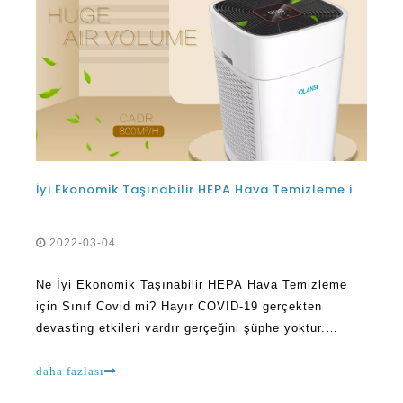
İyi Ekonomik Taşınabilir HEPA Hava Temizleme için Sınıf Covid Nedir?
2022-03-04
Ne İyi Ekonomik Taşınabilir HEPA Hava Temizleme
için Sınıf Covid mi? Hayır COVID-19 gerçekten
devasting etkileri vardır gerçeğini şüphe yoktur.
Örneğin, akciğerler ve kurbanlarının solunum
sistemlerine zarar verebilir. O 2019 yılında dünyayı
daha fazlası
etkileyen bu yana milyonlarca insanın hayatını
üstlendi