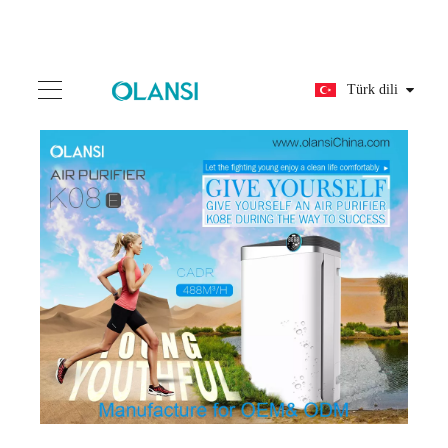
Türk dili
Toz ve ikinci el dumanı için en iyi Çin hava temizleyici hava klaner üreticisi
2022-05-05