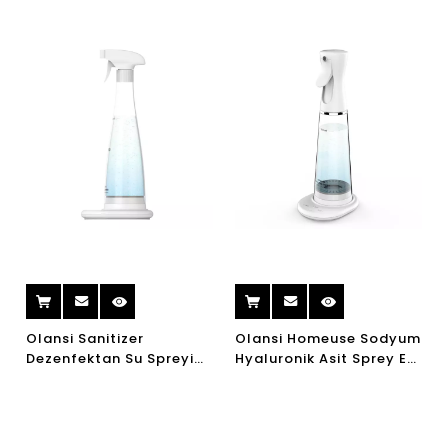
Olansi Sanitizer
Olansi Homeuse Sodyum
Dezenfektan Su Spreyi
Hyaluronik Asit Sprey Ev
Sodyum Hipoklorit
Sodyum Hipoklorit
Makinesi Naclo3
Jeneratörü
Sanitizer Jeneratörü