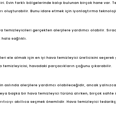
iri. Evin farklı bölgelerinde kalıp bulunan birçok hane var. 
rı oluşturabilir. Bunu idare etmek için iyonlaştırma teknoloji
va temizleyicileri gerçekten alerjilere yardımcı olabilir. Sıra
hala sağlıklı.
enleri ele almak için en iyi hava temizleyici üreticisini seçe
a temizleyicisi, havadaki parçacıkların çoğunu çıkarabilir.
nin aslında alerjilere yardımcı olabileceğidir, ancak yalnızc
veya başka bir hava temizleyici türünü alırken, birçok saht
tıcıyı akıllıca seçmek önemlidir. Hava temizleyici tedarikçi