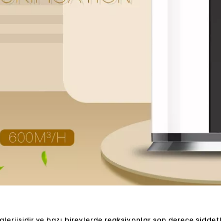
erjisidir ve bazı bireylerde reaksiyonlar son derece şiddetli 