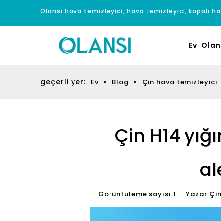
Olansi hava temizleyici, hava temizleyici, kapalı hav
Ev
Olan
geçerli yer:
»
»
Ev
Blog
Çin hava temizleyici
Çin H14 yığı
al
Görüntüleme sayısı:
1
Yazar:Çin h