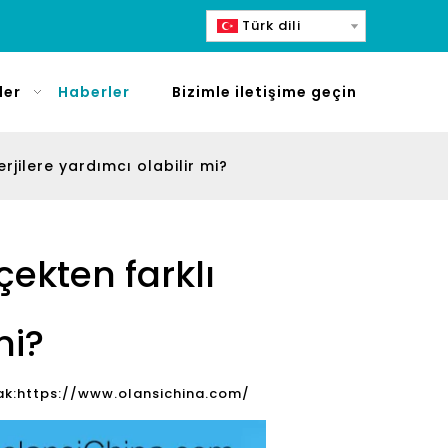
Türk dili
ler
Haberler
Bizimle iletişime geçin
erjilere yardımcı olabilir mi?
çekten farklı
mi?
k:
https://www.olansichina.com/