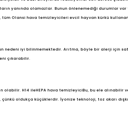
anların yanında olamazlar. Bunun önlenemediği durumlar var 
k, tüm Olansi hava temizleyicileri evcil hayvan kürkü kullana
un nedeni iyi bilinmemektedir. Arıtma, böyle bir alerji için sa
eni çıkarabilir.
 olabilir. H14 ile
HEPA hava temizleyici
Bu, bu ele alınabilir v
 çünkü oldukça küçüklerdir. İyonize teknoloji, toz akarı dışkıla