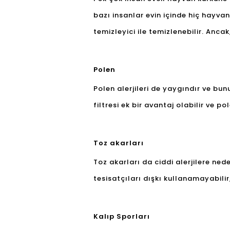
bazı insanlar evin içinde hiç hayv
temizleyici ile temizlenebilir. Anca
Polen
Polen alerjileri de yaygındır ve bun
filtresi ek bir avantaj olabilir ve pol
Toz akarları
Toz akarları da ciddi alerjilere neden
tesisatçıları dışkı kullanamayabilir,
Kalıp Sporları