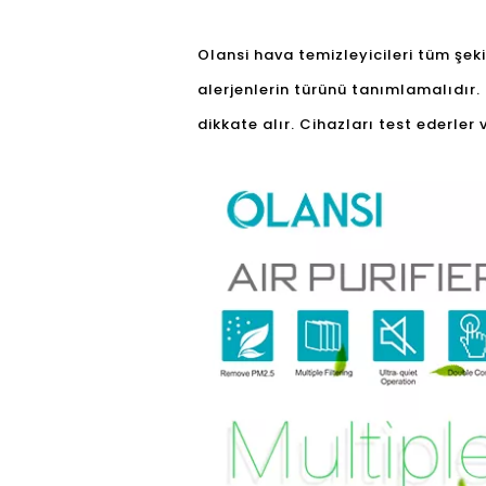
Olansi hava temizleyicileri tüm şek
alerjenlerin türünü tanımlamalıdır. 
dikkate alır. Cihazları test ederler 