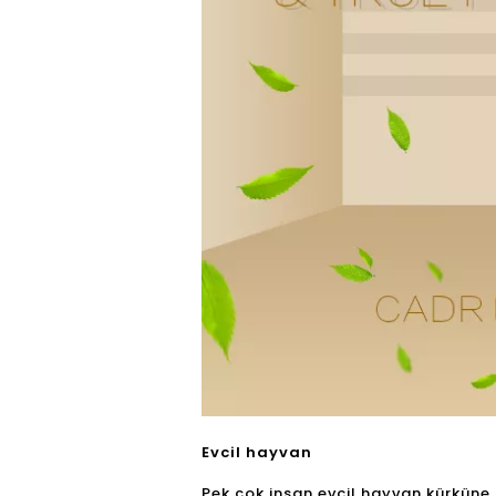
Evcil hayvan
Pek çok insan evcil hayvan kürküne al