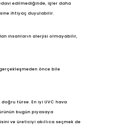
Tedavi edilmediğinde, işler daha
sine ihtiyaç duyulabilir.
dan insanların alerjisi olmayabilir,
rek gerçekleşmeden önce bile
a doğru türse. En iyi UVC hava
e ürünün bugün piyasaya
sini ve üreticiyi akıllıca seçmek de