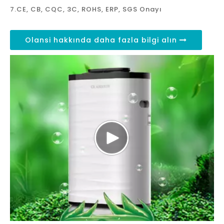
7.CE, CB, CQC, 3C, ROHS, ERP, SGS Onayı
Olansi hakkında daha fazla bilgi alın