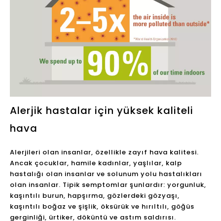
Olansi A12A Mini
OLANSI K01A HEPA hava
Parçacık H13 Anti virüs
temizleyici hava
Ev Hepa Hava Temizleme
temizleyici ile sessiz
UVC Hava Arıtma
ayar, alerji için küçük
Sor
Sor
Masaüstü Hava Arıtma
oda hava temizleyici
Hava temizleyici
hakkında