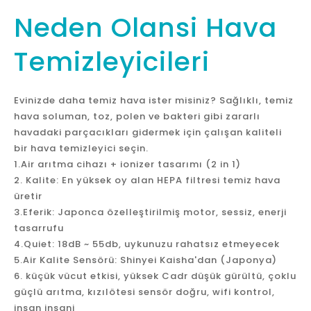
Neden Olansi Hava
Temizleyicileri
Evinizde daha temiz hava ister misiniz? Sağlıklı, temiz
hava soluman, toz, polen ve bakteri gibi zararlı
havadaki parçacıkları gidermek için çalışan kaliteli
bir hava temizleyici seçin.
1.Air arıtma cihazı + ionizer tasarımı (2 in 1)
2. Kalite: En yüksek oy alan HEPA filtresi temiz hava
üretir
3.Eferik: Japonca özelleştirilmiş motor, sessiz, enerji
tasarrufu
4.Quiet: 18dB ~ 55db, uykunuzu rahatsız etmeyecek
5.Air Kalite Sensörü: Shinyei Kaisha'dan (Japonya)
6. küçük vücut etkisi, yüksek Cadr düşük gürültü, çoklu
güçlü arıtma, kızılötesi sensör doğru, wifi kontrol,
insan insani