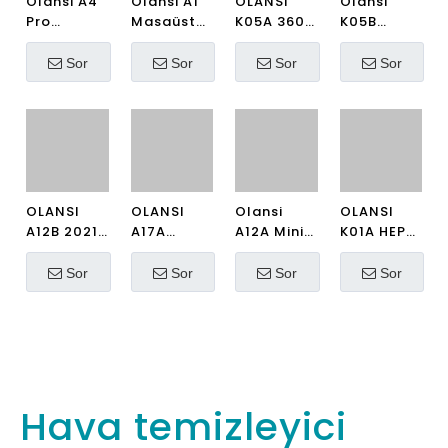
Olansi A4 Pro Masaüstü
Olansi A1 Masaüstü
Taşınabilir Mini Hava
Hava Temizleyici Çin
Temizleyici UV Işığı ve
Toptan Nemlendiricili
H13 Hepa Filtresi ile
Hava Temizleyici ve
Sor
Sor
Amazon Best Seller 110V
Yüksek Verimli H14 Hepa
Ve 220V Hava
Filtreli Ofis Hava
Temizleyici Çin Fabrikası
Temizleyici
ABD UL sertifikalı
OLANSI K05A 360 Derece
Olansi K05B Otomobil
Giriş Araba Hava
Araç Taşınabilir 12 V