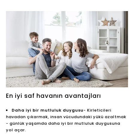
kirleticilerin solunmasından kaynaklanır. Bu
semptomlar ilaçlar tarafından tedavi edilebilir ve
birçok tedavi yolu vardır: nazal sprey ve gözden
antihistamin veya astım spreyi düşer.
Bununla birlikte, ilaçlar genellikle yan etkileri vardır,
bu nedenle, alerjinin ciddiyetine bağlı olarak - ev
tedavilerini ve hava temizleyicileri gibi iç mekan
alternatiflerini kullanmak, bu da problemi
hafifletmek için.
Yaşam kalitesini artırmak
İlaç tedavisine ek olarak, keskin zencefilli su, C
vitamini, salin burun spreyi ve homeopatik ilaçlar gibi
aile terapileri vardır. Kapalı için, başka bir verimli
verimli çözüm var: hava temizleyici. Hava temizleyici,
kirli havanın solunması için bir tür bir cihazdır,
havadaki parçacıkları, poleni, alerjenleri, koku ve