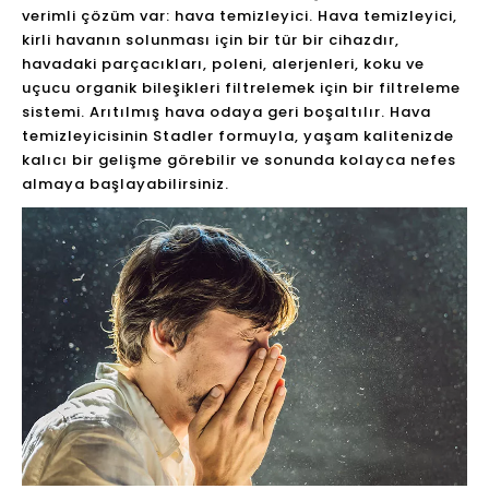
Alerjik hastalar için yüksek kaliteli
hava
Alerjileri olan insanlar, özellikle zayıf hava kalitesi.
Ancak çocuklar, hamile kadınlar, yaşlılar, kalp
hastalığı olan insanlar ve solunum yolu hastalıkları
olan insanlar. Tipik semptomlar şunlardır: yorgunluk,
kaşıntılı burun, hapşırma, gözlerdeki gözyaşı,
kaşıntılı boğaz ve şişlik, öksürük ve hırıltılı, göğüs
gerginliği, ürtiker, döküntü ve astım saldırısı.
Fiziksel reaksiyonlar genellikle polen, toz, hayvan
saçları, toz akarlarının veya havadaki diğer