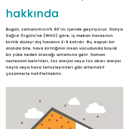
Temizleyici HEPA Filtresi
Hepa Ev Araba Hava
Mini Hava Temizleyici
Temizleyici
Sor
Sor
Araba Hava Temizleyici
ve Hava Ionizer
OLANSI A12B 2021
OLANSI A17A Yüksek
masaüstü UVC hava
Verimliliği Yıkanabilir
temizleyici HEPA filtre
Yıkanmaz Hava Arıtma
temizleme ce hava
Ev Yatak Odası Ofis
Sor
Sor
temizleyici temiz hava
Masaüstü
kalitesi PM2.5