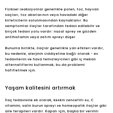
Bugün, zamanımızın% 90'ını içeride geçiriyoruz. Dünya
Sağlık Örgütü'ne (WHO) göre, iç mekan havasının
kirlilik düzeyi dış havanın 2-5 katıdır. Bu, kapalı bir
alanda bile, hava kirliliğinin insan vücudunda büyük
bir yüke neden olacağı anlamına gelir. Saman
nezlesinin belirtileri, toz alerjisi veya toz akarı alerjisi
ilaçla veya hava temizleyicileri gibi alternatif
çözümlerle hafifletilebilir.