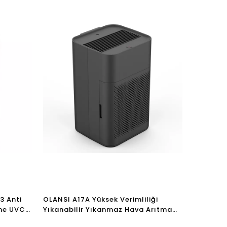
3 Anti
OLANSI A17A Yüksek Verimliliği
eme UVC
Yıkanabilir Yıkanmaz Hava Arıtma
 Arıtma
Ev Yatak Odası Ofis Masaüstü