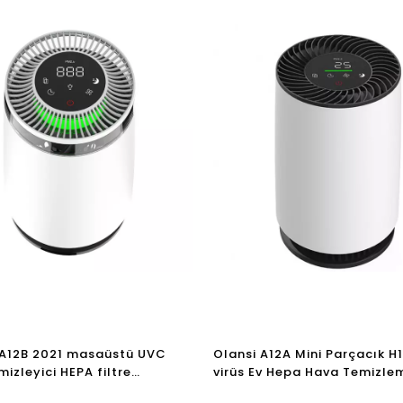
A12B 2021 masaüstü UVC
Olansi A12A Mini Parçacık H1
izleyici HEPA filtre
virüs Ev Hepa Hava Temizl
me ce hava temizleyici temiz
Hava Arıtma Masaüstü Hava