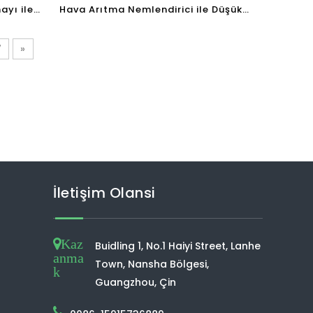
ayı ile
Hava Arıtma Nemlendirici ile Düşük
Hava
Gürültü Enerji Tasarrufu Toz Sensörü
Hava Arıtma PM2.5
7
»
İletişim Olansi
Kaz
Buidling 1, No.1 Haiyi Street, Lanhe
anma
Town, Nansha Bölgesi,
k
Guangzhou, Çin