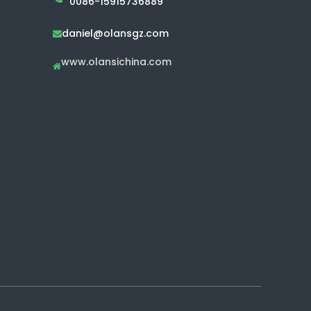
0086-15915736889
daniel@olansgz.com

www.olansichina.com
