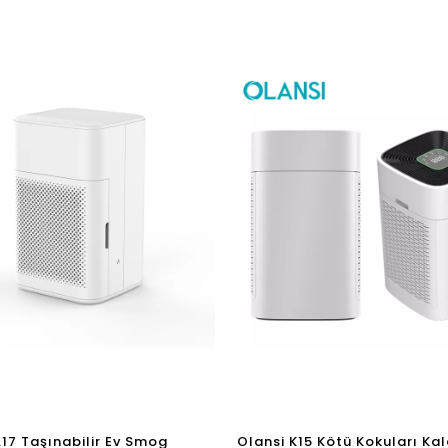
litesi PM2.5
A17 Taşınabilir Ev Smog
Olansi K15 Kötü Kokuları Kal