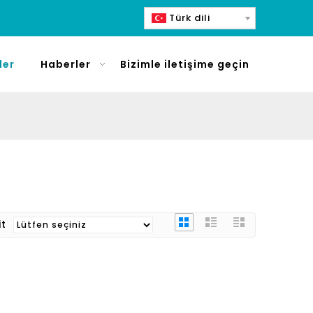
Türk dili
ler
Haberler
Bizimle iletişime geçin
it