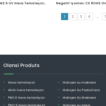
PM2.5 UV Hava Temizleyici
Negatif iyonları CE ROHS On
 HEPA Filtre Hava Temizleyici
Air Ionizer Hava Arıtma Ev 
Temizleyicileri
1
2
3
4
...
Olansi Produts
Hava temizleyici
Hidrojen su makinesi
Akıllı hava temizleyici
Hidrojen Su Püskürtücü
PM1.0 hava temizleyici
Hidrojen Su Makinesi
PM2.5 hava temizleyici
Hidrojen su şişesi