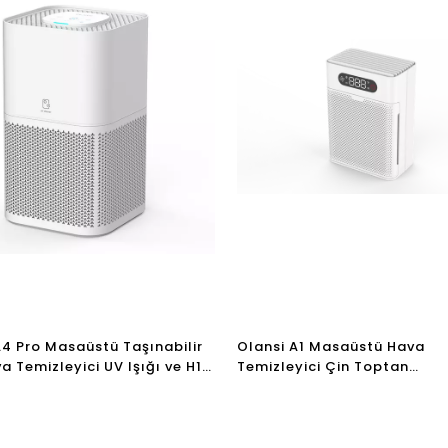
A4 Pro Masaüstü Taşınabilir
Olansi A1 Masaüstü Hava
a Temizleyici UV Işığı ve H13
Temizleyici Çin Toptan
tresi ile Amazon Best Seller
Nemlendiricili Hava Temizley
 220V Hava Temizleyici Çin
Yüksek Verimli H14 Hepa Filtr
ı ABD UL sertifikalı
Hava Temizleyici