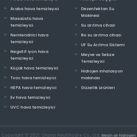
Araba hava temizleyici
Dezenfektan Su
Makinesi
Masaüstü hava
temizleyici
Su arıtma cihazı
Nemlendirici hava
Ro su arıtma cihazı
temizleyici
UF Su Arıtma Sistemi
Negatif iyon hava
Meyve ve Sebze
temizleyici
Temizleyici
Küçük hava temizleyici
Hidrojen inhalasyon
Tvoc hava temizleyici
makinası
HEPA hava temizleyici
Güzellik ürünleri
Ev hava temizleyici
UVC hava temizleyici
Copyright © 2021. Olansi Healthcare Co., Ltd.
Mesin air hidrogen