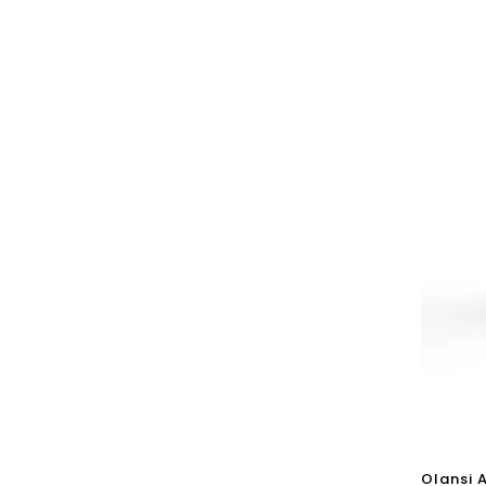
hava ka
Olansi 