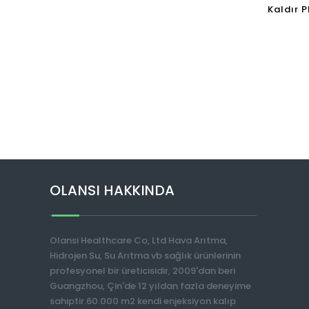
Kaldır 
H13 Ofis
OLANSI HAKKINDA
Olansi Healthcare Co, Ltd Hava Arıtma,
Hidrojen Su, Su Arıtma vb sağlık ürünlerinin
profesyonel bir üreticisidir, 2009'dan beri
Guangzhou, Çin'de 12 yıldan fazla deneyime
sahiptir.60.000 m2 kendi enjeksiyon kalıp