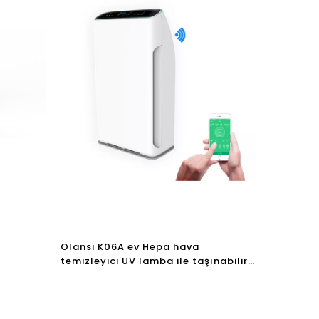
Olansi K06A ev Hepa hava
temizleyici UV lamba ile taşınabilir
ici ve
ionizer hava temizleyici wifi
eli Ofis