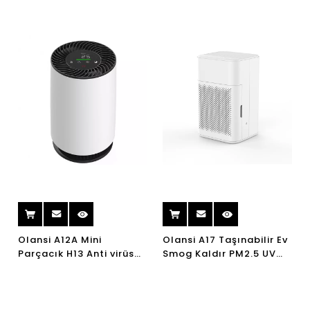
temizleme ce hava
Ev Yatak Odası Ofis
temizleyici temiz hava
Masaüstü
kalitesi PM2.5
Olansi A12A Mini
Olansi A17 Taşınabilir Ev
Parçacık H13 Anti virüs
Smog Kaldır PM2.5 UV
Ev Hepa Hava Temizleme
Hava Temizleyici H13
UVC Hava Arıtma
Ofis HEPA Filtre Hava
Masaüstü Hava Arıtma
Temizleyici