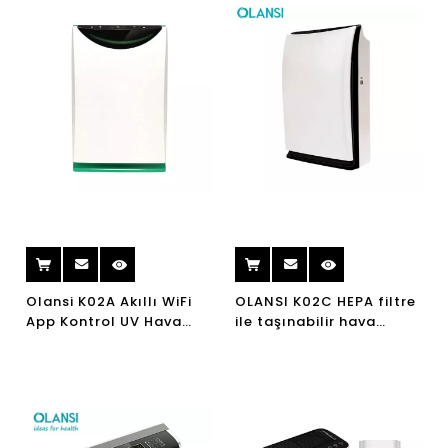
Olansi K02A Akıllı WiFi
OLANSI K02C HEPA filtre
App Kontrol UV Hava
ile taşınabilir hava
Temizleyici İyonlaşma
temizleyici nemlendirici
Hava Arıtma Ionizer
HEPA Filtre Hava
Temizleyici Nemlendirici