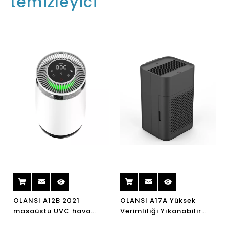
temizleyici
OLANSI A12B 2021
OLANSI A17A Yüksek
masaüstü UVC hava
Verimliliği Yıkanabilir
temizleyici HEPA filtre
Yıkanmaz Hava Arıtma