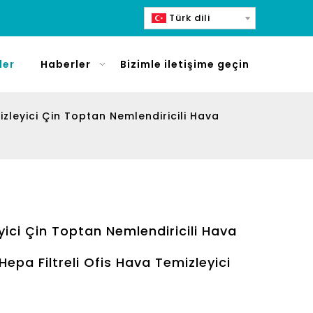
Türk dili
ler
Haberler
Bizimle iletişime geçin
zleyici Çin Toptan Nemlendiricili Hava
ici Çin Toptan Nemlendiricili Hava
Hepa Filtreli Ofis Hava Temizleyici