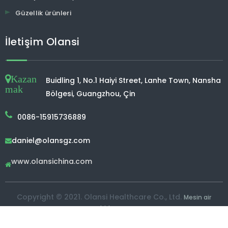
Güzellik ürünleri
İletişim Olansi
Kazan
Buidling 1, No.1 Haiyi Street, Lanhe Town, Nansha
mak
Bölgesi, Guangzhou, Çin
0086-15915736889
daniel@olansgz.com

www.olansichina.com

Copyright © 2021. Olansi Healthcare Co., Ltd.
Mesin air
hidrogen