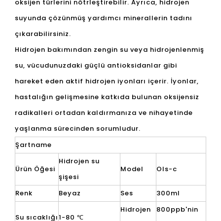
oksijen türlerini nötrleştirebilir. Ayrıca, hidrojen
suyunda çözünmüş yardımcı minerallerin tadını
çıkarabilirsiniz.
Hidrojen bakımından zengin su veya hidrojenlenmiş
su, vücudunuzdaki güçlü antioksidanlar gibi
hareket eden aktif hidrojen iyonları içerir. İyonlar,
hastalığın gelişmesine katkıda bulunan oksijensiz
radikalleri ortadan kaldırmanıza ve nihayetinde
yaşlanma sürecinden sorumludur.
Şartname
Hidrojen su
Ürün Öğesi
Model
Ols-c
şişesi
Renk
Beyaz
Ses
300ml
Hidrojen
800ppb'nin
Su sıcaklığı
1-80 ℃