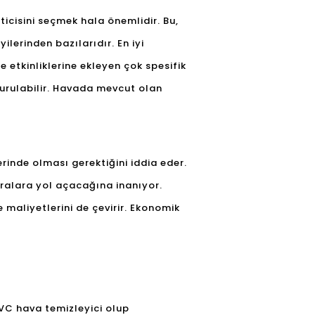
icisini seçmek hala önemlidir. Bu,
yilerinden bazılarıdır. En iyi
le etkinliklerine ekleyen çok spesifik
oldurulabilir. Havada mevcut olan
rinde olması gerektiğini iddia eder.
uralara yol açacağına inanıyor.
maliyetlerini de çevirir. Ekonomik
VC hava temizleyici olup