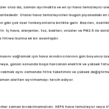
ler olsa da, zaman ayırmakta ve en iyi hava temizleyici üret
i kalitededir. Olansi hava temizleyicileri bugün piyasadaki en i
n gibi çok özel fonksiyonlarla birlikte gelir. Bazıları, özellik
ir. İç hava, alerjenler, toz, bakteri, virüsler ve PM2.5 ile d
a filtresi bulma ek bir avantajdır.
masını sağlamak için hava arındırıcılarının gün boyunca üze
 etmeye, günün sonunda boşa harcanan elektrik ve yüksek fat
rakmak aynı zamanda filtre tüketimini ve yüksek değiştirme 
aman aletten ayrılmamayı tercih ediyor.
ci
her zaman bırakılmamalıdır. HEPA hava temizleyici veya U