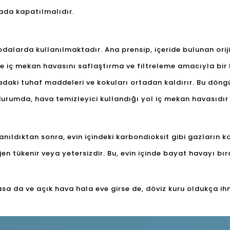
ada kapatılmalıdır.
odalarda kullanılmaktadır. Ana prensip, içeride bulunan oriji
kle iç mekan havasını saflaştırma ve filtreleme amacıyla bir 
dadaki tuhaf maddeleri ve kokuları ortadan kaldırır. Bu döngü
 durumda, hava temizleyici kullandığı yol iç mekan havasıdır
lanıldıktan sonra, evin içindeki karbondioksit gibi gazlar
n tükenir veya yetersizdir. Bu, evin içinde bayat havayı bırak
 da ve açık hava hala eve girse de, döviz kuru oldukça ihm