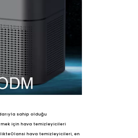
adarıyla sahip olduğu
rmek için hava temizleyicileri
likte
Olansi hava temizleyicileri
, en