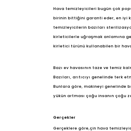
Hava temizleyicileri bugün çok popü
birinin bittiğini garanti eder, en iy
temizleyicilerin bazıları sterilizasyo
kirleticilerle uğraşmak anlamına gel
kirletici türünü kullanabilen bir hav
Bazı ev havasının taze ve temiz kal
Bazıları, arıtıcıyı genelinde terk
Bunlara göre, makineyi genelinde bı
yükün artması çoğu insanın çoğu z
Gerçekler
Gerçeklere göre,
çin hava temizleyi