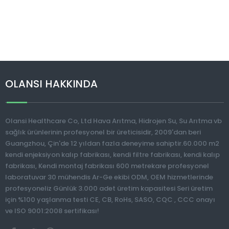
OLANSI HAKKINDA
Olansi Healthcare Co, Ltd Hava Arıtma, Hidrojen Su, Su Arıtma vb
sağlık ürünlerinin profesyonel bir üreticisidir, 2009'dan beri
Guangzhou, Çin'de 12 yıldan fazla deneyime sahiptir.60.000 m2
kendi enjeksiyon kalıp fabrikası, kendi filtre fabrikası, kendi kalıp
fabrikası, Kendi montaj fabrikası 600 metrekare profesyonel
laboratuvar 30 mühendis Ar-Ge ekibi ODM, OEM hizmetlerinde
profesyoneliz Günlük 3.000 adet üretim kapasitesi Seri üretim
için %100 yaşlanma testi CE, CB, RoHs, SASO, CQC , CCC onayı
ve ISO 9001:2008 sertifikası!