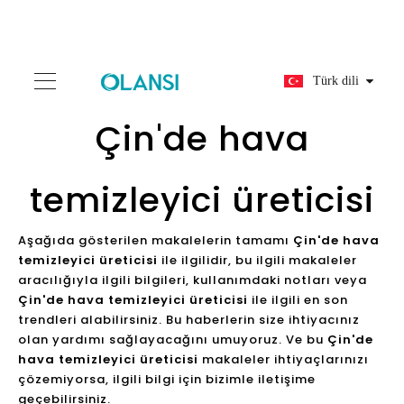
Türk dili
Çin'de hava
temizleyici üreticisi
Aşağıda gösterilen makalelerin tamamı
Çin'de hava
temizleyici üreticisi
ile ilgilidir, bu ilgili makaleler
aracılığıyla ilgili bilgileri, kullanımdaki notları veya
Çin'de hava temizleyici üreticisi
ile ilgili en son
trendleri alabilirsiniz. Bu haberlerin size ihtiyacınız
olan yardımı sağlayacağını umuyoruz. Ve bu
Çin'de
hava temizleyici üreticisi
makaleler ihtiyaçlarınızı
çözemiyorsa, ilgili bilgi için bizimle iletişime
geçebilirsiniz.