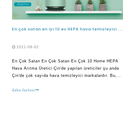
En çok satan en iyi 10 ev HEPA hava temizleyici Çin'de yapılan üreticiler
2021-08-02
En Çok Satan En Çok Satan En Çok 10 Home HEPA
Hava Arıtma Üretici Çin'de yapılan üreticiler şu anda
Çin'de çok sayıda hava temizleyici markalardır. Bu,
tüm ihtiyaçlarınızı karşılayabilecek birini bulmak için
gerçekten derin kazmanız gerektiği anlamına gelir.
daha fazlası
Gerçek şu ki, en iyi hava temizleyici tedarikçinin bile
ele alamayacağı