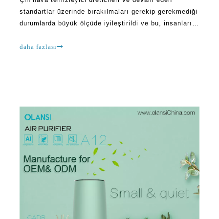
standartlar üzerinde bırakılmaları gerekip gerekmediği
durumlarda büyük ölçüde iyileştirildi ve bu, insanların
yaşam ortamlarının ilgilendiği kadarıyla sahip olduğu
gerekliliklerdeki değişime yol açtı. Bu yüzden pek çok
daha fazlası
ailenin hava temizleyicilerini ima etmek için
kullanmaya başlamıştı.