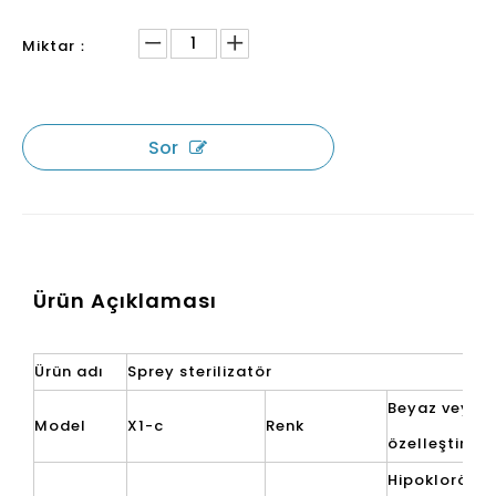
Miktar：
Sor
Ürün Açıklaması
Ürün adı
Sprey sterilizatör
Beyaz veya
Model
X1-c
Renk
özelleştirilm
Hipokloröz