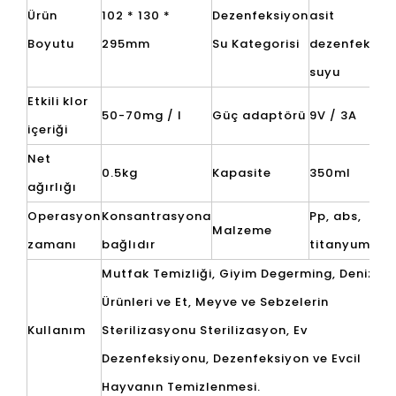
Ürün
102 * 130 *
Dezenfeksiyon
asit
Boyutu
295mm
Su Kategorisi
dezenfeksiy
suyu
Etkili klor
50-70mg / l
Güç adaptörü
9V / 3A
içeriği
Net
0.5kg
Kapasite
350ml
ağırlığı
Operasyon
Konsantrasyona
Pp, abs,
Malzeme
zamanı
bağlıdır
titanyum
Mutfak Temizliği, Giyim Degerming, Deniz
Ürünleri ve Et, Meyve ve Sebzelerin
Kullanım
Sterilizasyonu Sterilizasyon, Ev
Dezenfeksiyonu, Dezenfeksiyon ve Evcil
Hayvanın Temizlenmesi.