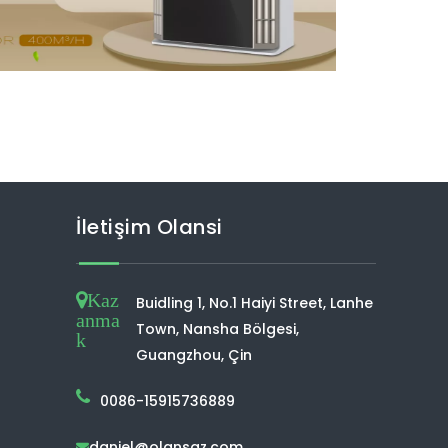
İletişim Olansi
Kaz
Buidling 1, No.1 Haiyi Street, Lanhe
anma
Town, Nansha Bölgesi,
k
Guangzhou, Çin
0086-15915736889
daniel@olansgz.com
