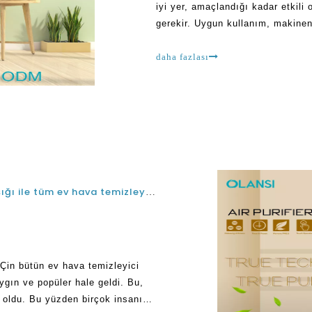
iyi yer, amaçlandığı kadar etkili 
gerekir. Uygun kullanım, makinen
konusunda büyük bir fark yaratabi
daha fazlası
Nasıl Kurulur ki Nasıl HVAC için kanalda UV ışığı ile tüm ev hava temizleyici
 Çin bütün ev hava temizleyici
ygın ve popüler hale geldi. Bu,
n oldu. Bu yüzden birçok insanın