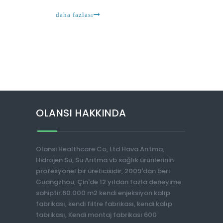
şimdi aktif olarak arama yapmanın nedeni
daha fazlası
OLANSI HAKKINDA
Olansi Healthcare Co, Ltd Hava Arıtma,
Hidrojen Su, Su Arıtma vb sağlık ürünlerinin
profesyonel bir üreticisidir, 2009'dan beri
Guangzhou, Çin'de 12 yıldan fazla deneyime
sahiptir.60.000 m2 kendi enjeksiyon kalıp
fabrikası, kendi filtre fabrikası, kendi kalıp
fabrikası, Kendi montaj fabrikası 600