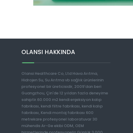
OLANSI HAKKINDA
Olansi Healthcare Co, Ltd Hava Arıtma,
Hidrojen Su, Su Arıtma vb sağlık ürünlerinin
profesyonel bir üreticisidir, 2009'dan beri
Guangzhou, Çin'de 12 yıldan fazla deneyime
sahiptir.60.000 m2 kendi enjeksiyon kalıp
fabrikası, kendi filtre fabrikası, kendi kalıp
fabrikası, Kendi montaj fabrikası 600
metrekare profesyonel laboratuvar 30
mühendis Ar-Ge ekibi ODM, OEM
hizmetlerinde profesyoneliz Günlük 3.000