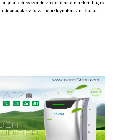
, bugünün dünyasında düşünülmesi gereken birçok
il edebilecek ev hava temizleyicileri var. Bununla
eriyle, biri sadece en iyi sonuçları bekliyor