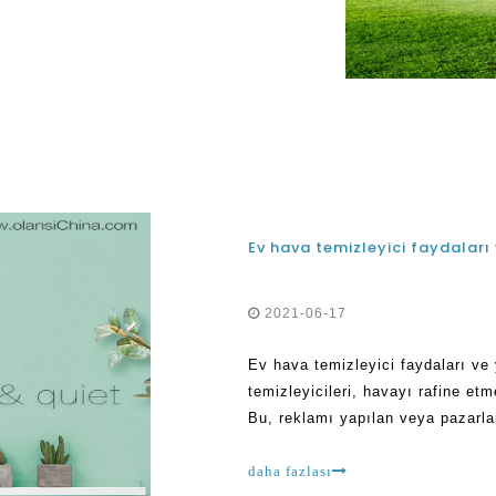
r, özellikle de bir p devam
Ev hava temizleyici faydaları ve
2021-06-17
Ev hava temizleyici faydaları ve ya
temizleyicileri, havayı rafine etm
Bu, reklamı yapılan veya pazarlan
modern teknoloji ve Fea ile oluştu
daha fazlası