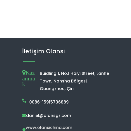
İletişim Olansi
Kaz
Buidling 1, No.1 Haiyi Street, Lanhe
anma
Town, Nansha Bölgesi,
k
Guangzhou, Çin
0086-15915736889
daniel@olansgz.com

www.olansichina.com
