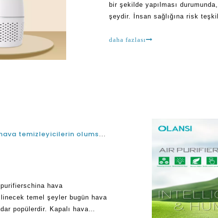
bir şekilde yapılması durumunda
şeydir. İnsan sağlığına risk teşk
birlikte, Olansi Hava Temizleyicil
daha fazlası
Negatif iyon hava temizleyici fonksiyonu ve hava temizleyicilerin olumsuz yan etkileri hakkında bilgi edinmek için temel şeyler
purifierschina hava
bilinecek temel şeyler bugün hava
adar popülerdir. Kapalı hava