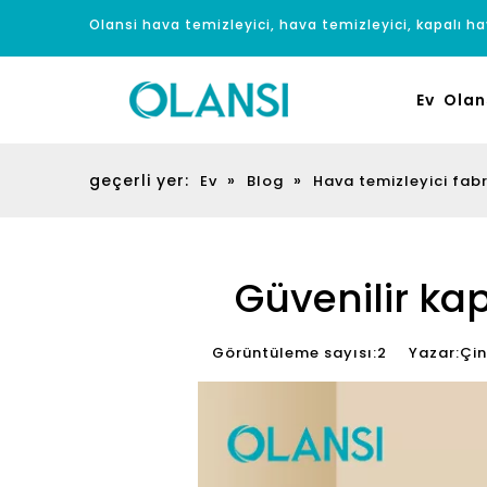
Olansi hava temizleyici, hava temizleyici, kapalı hav
Ev
Olan
geçerli yer:
»
»
Ev
Blog
Hava temizleyici fab
Güvenilir kap
Görüntüleme sayısı:
2
Yazar:Çin h