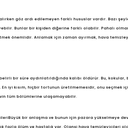
alırken göz ardı edilemeyen farklı hususlar vardır. Bazı şeyler
yebilir. Bunlar bir kişiden diğerine farklı olabilir. Pahalı olma
mek önemlidir. Anlamak için zaman ayırmak, hava temizleyic
belirli bir süre aydınlatıldığında kalıbı öldürür. Bu, kokular,
r. En iyi kısım, hiçbir tortunun üretilmemesidir, onu seçmek iç
 evin tüm bölümlerine ulaşamayabilir.
ileri
Büyük bir anlaşma ve bunun için pazara yükselmeye dev
çok fazla ölüm ve hastalık var. Olansi hava temizleyicileri 