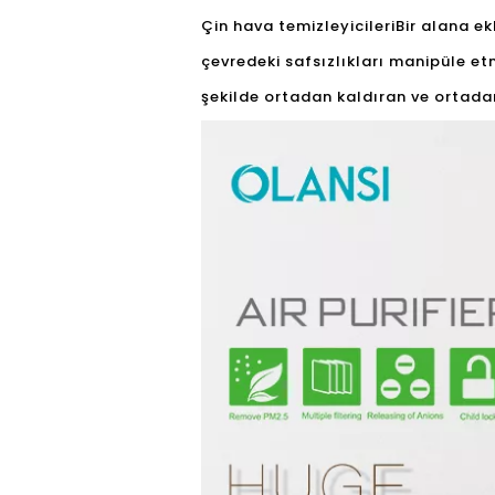
Çin hava temizleyicileri
Bir alana ek
çevredeki safsızlıkları manipüle etme
şekilde ortadan kaldıran ve ortada