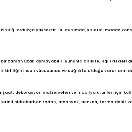
kirliliği oldukça yüksektir. Bu durumda, kirletici madde ko
çbir zaman uzaklaşmayabilir. Bununla birlikte, ilgili riskleri
 bir kirliliğin insan vücudunda ve sağlıkta olduğu zararların
inşaat, dekorasyon malzemeleri ve mobilya ürünleri için kul
lorinli hidrokarbon radon, amonyak, benzen, formaldehit va