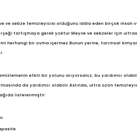
ve ve sebze temizleyicisi olduğunu iddia eden birçok insan va
rçeği tartışmaya gerek yoktur.Meyve ve sebzeler için ultras
lemi herhangi bir ovma içermez.Bunun yerine, tarımsal kimyas
r.
emizlemenin etkili bir yolunu arıyorsanız, bu yardımcı olabi
rılmasında da yardımcı olabilir.Aslında, ultra ozon temizleyi
ağıda listelenmiştir:
mi
kapasite