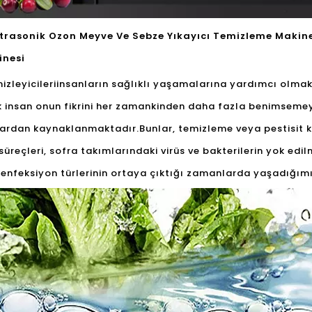
Ultrasonik Ozon Meyve Ve Sebze Yıkayıcı Temizleme Makine
inesi
zleyicileri
insanların sağlıklı yaşamalarına yardımcı olmak i
çok insan onun fikrini her zamankinden daha fazla benimsem
ardan kaynaklanmaktadır.Bunlar, temizleme veya pestisit kal
üreçleri, sofra takımlarındaki virüs ve bakterilerin yok edil
ı enfeksiyon türlerinin ortaya çıktığı zamanlarda yaşadığım