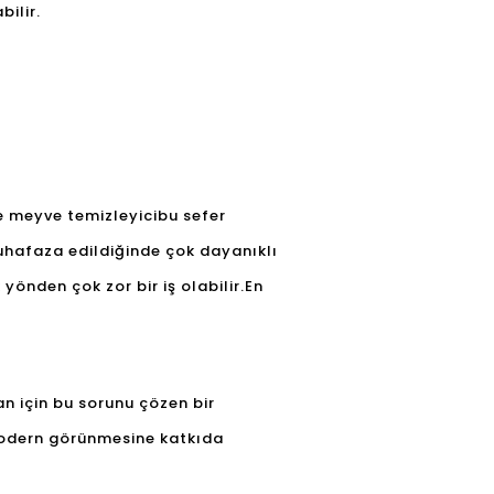
bilir.
e meyve temizleyici
bu sefer
muhafaza edildiğinde çok dayanıklı
önden çok zor bir iş olabilir.En
an için bu sorunu çözen bir
n modern görünmesine katkıda