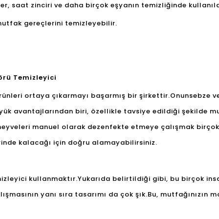
r, saat zinciri ve daha birçok eşyanın temizliğinde kullanıla
utfak gereçlerini temizleyebilir.
örü Temizleyici
ürünleri ortaya çıkarmayı başarmış bir şirkettir.Onun
sebze v
yük avantajlarından biri, özellikle tavsiye edildiği şekilde 
meyveleri manuel olarak dezenfekte etmeye çalışmak birçok y
erinde kalacağı için doğru alamayabilirsiniz.
leyici kullanmaktır.Yukarıda belirtildiği gibi, bu birçok ins
 çalışmasının yanı sıra tasarımı da çok şık.Bu, mutfağınızı