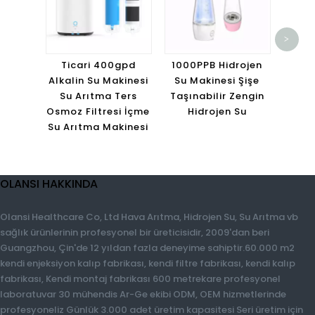
Taş
>
Ioniz
S
Ticari 400gpd
1000PPB Hidrojen
Elekt
Alkalin Su Makinesi
Su Makinesi Şişe
J
Su Arıtma Ters
Taşınabilir Zengin
Osmoz Filtresi İçme
Hidrojen Su
Su Arıtma Makinesi
OLANSI HAKKINDA
Olansi Healthcare Co, Ltd Hava Arıtma, Hidrojen Su, Su Arıtma vb
sağlık ürünlerinin profesyonel bir üreticisidir, 2009'dan beri
Guangzhou, Çin'de 12 yıldan fazla deneyime sahiptir.60.000 m2
kendi enjeksiyon kalıp fabrikası, kendi filtre fabrikası, kendi kalıp