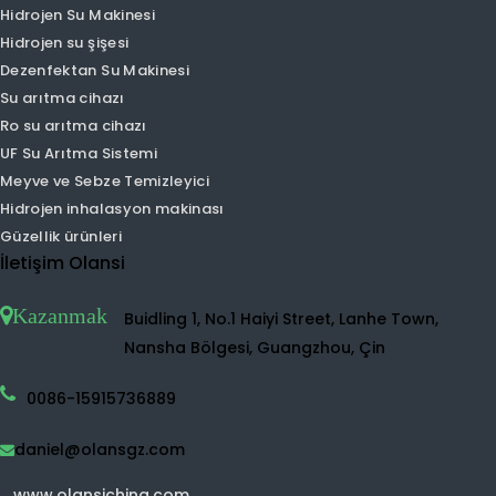
Nemlendirici hava temizleyici
Negatif iyon hava temizleyici
Küçük hava temizleyici
Tvoc hava temizleyici
HEPA hava temizleyici
Ev hava temizleyici
UVC hava temizleyici
Hidrojen su makinesi
Hidrojen Su Püskürtücü
Hidrojen Su Makinesi
Hidrojen su şişesi
Dezenfektan Su Makinesi
Su arıtma cihazı
Ro su arıtma cihazı