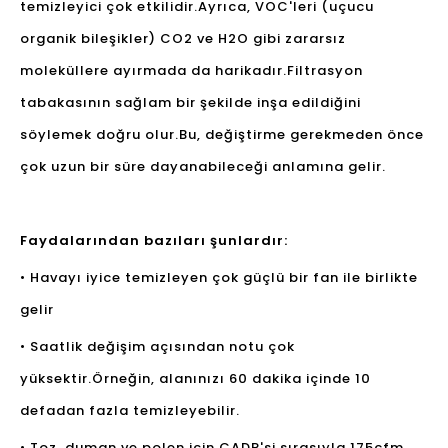
temizleyici çok etkilidir.Ayrıca, VOC'leri (uçucu
organik bileşikler) CO2 ve H2O gibi zararsız
moleküllere ayırmada da harikadır.Filtrasyon
tabakasının sağlam bir şekilde inşa edildiğini
söylemek doğru olur.Bu, değiştirme gerekmeden önce
çok uzun bir süre dayanabileceği anlamına gelir.
Faydalarından bazıları şunlardır:
• Havayı iyice temizleyen çok güçlü bir fan ile birlikte
gelir
• Saatlik değişim açısından notu çok
yüksektir.Örneğin, alanınızı 60 dakika içinde 10
defadan fazla temizleyebilir.
• Toz, duman ve polen için CADR'si sırasıyla 175cfm,