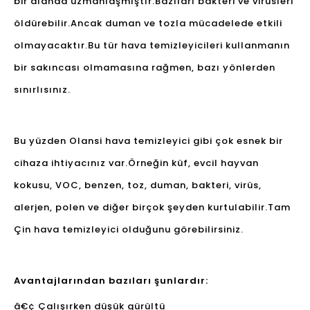
bir alanda uzmanlaşmıştır.Bazıları bakteri ve virüsleri
öldürebilir.Ancak duman ve tozla mücadelede etkili
olmayacaktır.Bu tür hava temizleyicileri kullanmanın
bir sakıncası olmamasına rağmen, bazı yönlerden
sınırlısınız.
Bu yüzden Olansi hava temizleyici gibi çok esnek bir
cihaza ihtiyacınız var.Örneğin küf, evcil hayvan
kokusu, VOC, benzen, toz, duman, bakteri, virüs,
alerjen, polen ve diğer birçok şeyden kurtulabilir.Tam
Çin hava temizleyici olduğunu görebilirsiniz.
Avantajlarından bazıları şunlardır:
â€¢ Çalışırken düşük gürültü