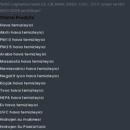
fabrikası, Kendi montaj fabrikası 600 metrekare profesyonel
laboratuvar 30 mühendis Ar-Ge ekibi ODM, OEM hizmetlerinde
profesyoneliz Günlük 3.000 adet üretim kapasitesi Seri üretim
için %100 yaşlanma testi CE, CB, RoHs, SASO, CQC , CCC onayı
ve ISO 9001:2008 sertifikası!
Olansi Produts
Hava temizleyici
Akıllı hava temizleyici
PM1.0 hava temizleyici
PM2.5 hava temizleyici
Araba hava temizleyici
Masaüstü hava temizleyici