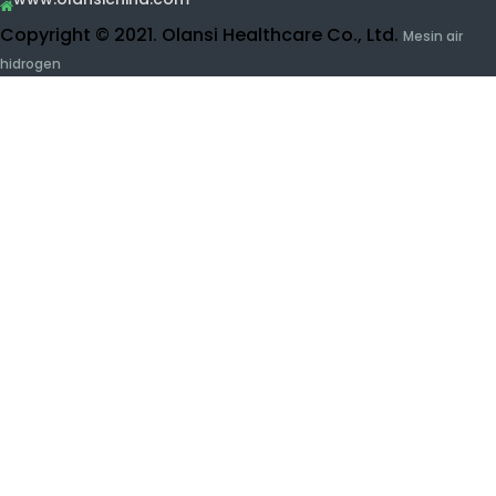
UF Su Arıtma Sistemi
Meyve ve Sebze Temizleyici
Hidrojen inhalasyon makinası
Güzellik ürünleri
İletişim Olansi
Kazan
Buidling 1, No.1 Haiyi Street, Lanhe Town, Nansha
mak
Bölgesi, Guangzhou, Çin
0086-15915736889
daniel@olansgz.com

www.olansichina.com
