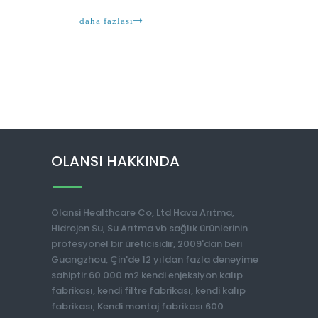
günler gidiyor gibi, çoğu insan neden n keşfediyor
daha fazlası
OLANSI HAKKINDA
Olansi Healthcare Co, Ltd Hava Arıtma,
Hidrojen Su, Su Arıtma vb sağlık ürünlerinin
profesyonel bir üreticisidir, 2009'dan beri
Guangzhou, Çin'de 12 yıldan fazla deneyime
sahiptir.60.000 m2 kendi enjeksiyon kalıp
fabrikası, kendi filtre fabrikası, kendi kalıp
fabrikası, Kendi montaj fabrikası 600