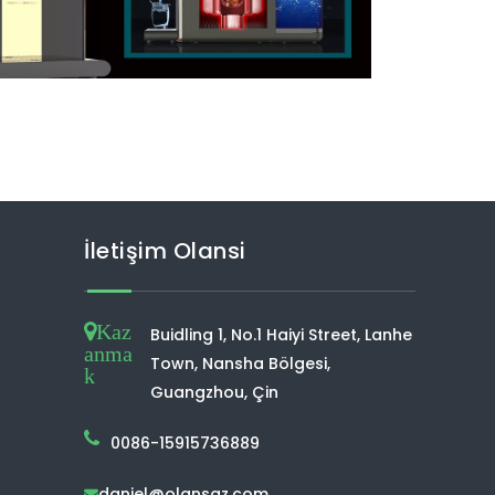
İletişim Olansi
Kaz
Buidling 1, No.1 Haiyi Street, Lanhe
anma
Town, Nansha Bölgesi,
k
Guangzhou, Çin
0086-15915736889
daniel@olansgz.com
