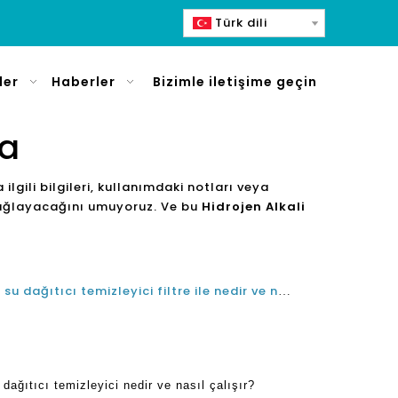
Türk dili
ler
Haberler
Bizimle iletişime geçin
ma
la ilgili bilgileri, kullanımdaki notları veya
mı sağlayacağını umuyoruz. Ve bu
Hidrojen Alkali
Hidrojen alkalin ro ters osmoz su dağıtıcı temizleyici filtre ile nedir ve nasıl çalışır?
dağıtıcı temizleyici nedir ve nasıl çalışır?