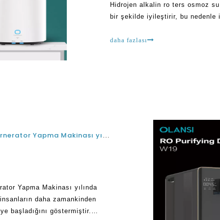
Hidrojen alkalin ro ters osmoz su
bir şekilde iyileştirir, bu nedenle
Endüstride yararlıdır
daha fazlası
İyi En Çok Satan Alkali Hidrojen Su Arıtma Gernerator Yapma Makinası yılında Singapur Ve Malezya Nedir?
erator Yapma Makinası yılında
 insanların daha zamankinden
e başladığını göstermiştir.