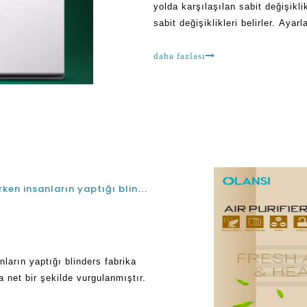
yolda karşılaşılan sabit değişikl
sabit değişiklikleri belirler. Ay
büyük kayıplar deneyimi vardır.
daha fazlası
En iyi Çin HEPA UVC hava temizleyicileri seçerken insanların yaptığı blinders fabrika
ların yaptığı blinders fabrika
a net bir şekilde vurgulanmıştır.