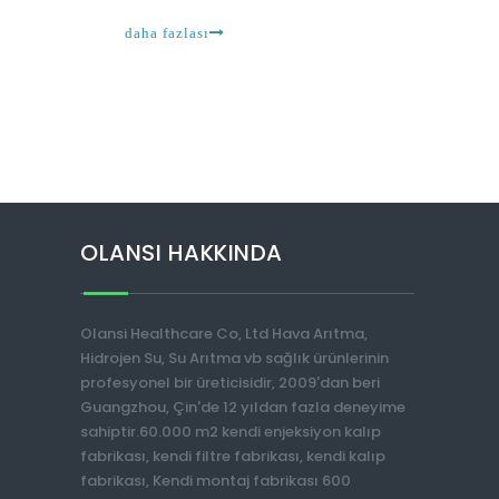
daha fazlası
OLANSI HAKKINDA
Olansi Healthcare Co, Ltd Hava Arıtma,
Hidrojen Su, Su Arıtma vb sağlık ürünlerinin
profesyonel bir üreticisidir, 2009'dan beri
Guangzhou, Çin'de 12 yıldan fazla deneyime
sahiptir.60.000 m2 kendi enjeksiyon kalıp
fabrikası, kendi filtre fabrikası, kendi kalıp
fabrikası, Kendi montaj fabrikası 600