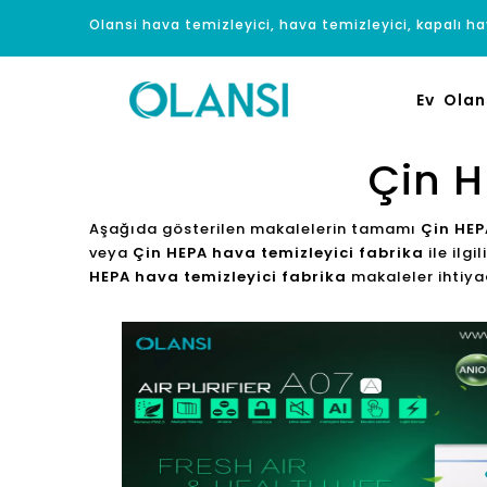
Olansi hava temizleyici, hava temizleyici, kapalı hav
Ev
Olan
Çin H
Aşağıda gösterilen makalelerin tamamı
Çin HEP
veya
Çin HEPA hava temizleyici fabrika
ile ilgi
HEPA hava temizleyici fabrika
makaleler ihtiyaçl