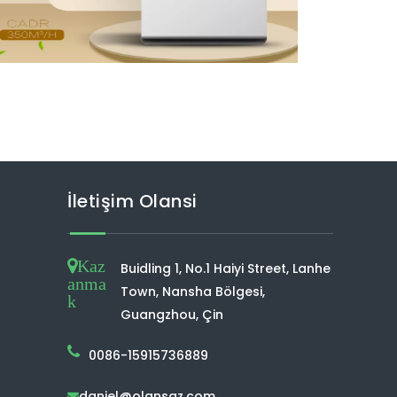
İletişim Olansi
Kaz
Buidling 1, No.1 Haiyi Street, Lanhe
anma
Town, Nansha Bölgesi,
k
Guangzhou, Çin
0086-15915736889
daniel@olansgz.com
