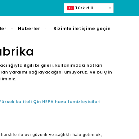
Türk dili
ler
Haberler
Bizimle iletişime geçin
abrika
racılığıyla ilgili bilgileri, kullanımdaki notları
ınız olan yardımı sağlayacağını umuyoruz. Ve bu
Çin
irsiniz.
Yüksek kaliteli Çin HEPA hava temizleyicileri
ierslife ile evi güvenli ve sağlıklı hale getirmek,