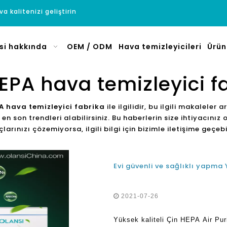
a kalitenizi geliştirin
si hakkında
OEM / ODM
Hava temizleyicileri
Ürün
EPA hava temizleyici f
A hava temizleyici fabrika
ile ilgilidir, bu ilgili makaleler a
li en son trendleri alabilirsiniz. Bu haberlerin size ihtiyac
arınızı çözemiyorsa, ilgili bilgi için bizimle iletişime geçebil
Evi güvenli ve sağlıklı yapma 
2021-07-26
Yüksek kaliteli Çin HEPA Air Purif