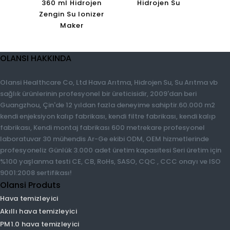
360 ml Hidrojen
Hidrojen Su
Zengin Su Ionizer
Maker
OLANSI HAKKINDA
Olansi Healthcare Co, Ltd Hava Arıtma, Hidrojen Su, Su Arıtma vb
sağlık ürünlerinin profesyonel bir üreticisidir, 2009'dan beri
Guangzhou, Çin'de 12 yıldan fazla deneyime sahiptir.60.000 m2
kendi enjeksiyon kalıp fabrikası, kendi filtre fabrikası, kendi kalıp
fabrikası, Kendi montaj fabrikası 600 metrekare profesyonel
laboratuvar 30 mühendis Ar-Ge ekibi ODM, OEM hizmetlerinde
profesyoneliz Günlük 3.000 adet üretim kapasitesi Seri üretim
için %100 yaşlanma testi CE, CB, RoHs, SASO, CQC , CCC onayı
ve ISO 9001:2008 sertifikası!