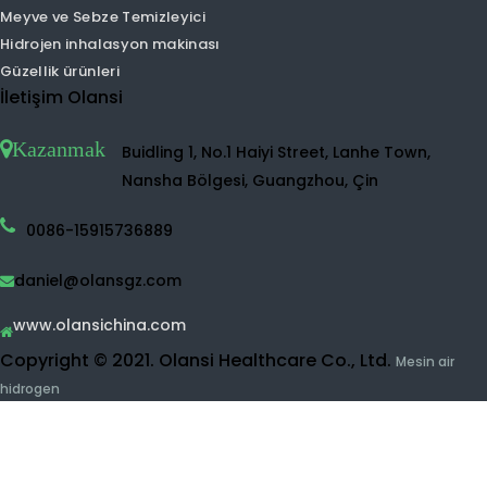
Ev hava temizleyici
UVC hava temizleyici
Hidrojen su makinesi
Hidrojen Su Püskürtücü
Hidrojen Su Makinesi
Hidrojen su şişesi
Dezenfektan Su Makinesi
Su arıtma cihazı
Ro su arıtma cihazı
UF Su Arıtma Sistemi
Meyve ve Sebze Temizleyici
Hidrojen inhalasyon makinası
Güzellik ürünleri