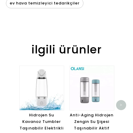
ev hava temizleyici tedarikçiler
ilgili ürünler
Taş
>
Ioniz
S
Hidrojen Su
Anti-Aging Hidrojen
Elekt
Kavanoz Tumbler
Zengin Su Şişesi
J
Taşınabilir Elektrikli
Taşınabilir Aktif