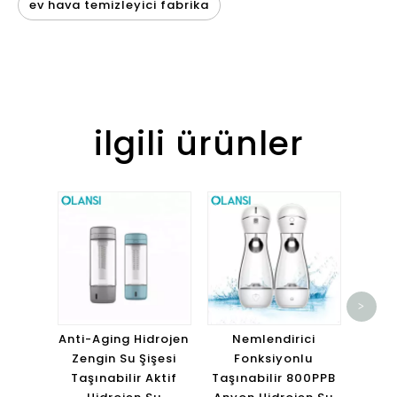
ev hava temizleyici fabrika
ilgili ürünler
1000
>
Su M
Taşın
Anti-Aging Hidrojen
Nemlendirici
H
Zengin Su Şişesi
Fonksiyonlu
Taşınabilir Aktif
Taşınabilir 800PPB