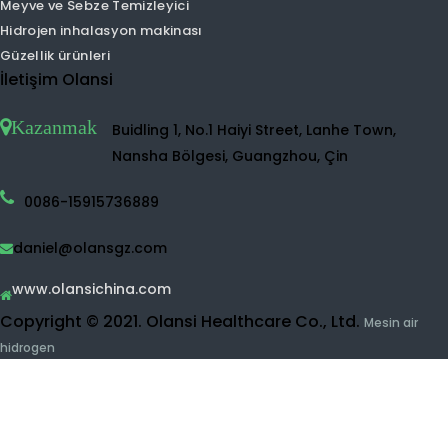
Ev hava temizleyici
UVC hava temizleyici
Hidrojen su makinesi
Hidrojen Su Püskürtücü
Hidrojen Su Makinesi
Hidrojen su şişesi
Dezenfektan Su Makinesi
Su arıtma cihazı
Ro su arıtma cihazı
UF Su Arıtma Sistemi
Meyve ve Sebze Temizleyici
Hidrojen inhalasyon makinası
Güzellik ürünleri