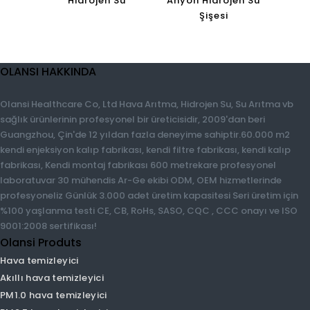
Hidrojen Su
Anyon Hidrojen Su
Şişesi
OLANSI HAKKINDA
Olansi Healthcare Co, Ltd Hava Arıtma, Hidrojen Su, Su Arıtma vb
sağlık ürünlerinin profesyonel bir üreticisidir, 2009'dan beri
Guangzhou, Çin'de 12 yıldan fazla deneyime sahiptir.60.000 m2
kendi enjeksiyon kalıp fabrikası, kendi filtre fabrikası, kendi kalıp
fabrikası, Kendi montaj fabrikası 600 metrekare profesyonel
laboratuvar 30 mühendis Ar-Ge ekibi ODM, OEM hizmetlerinde
profesyoneliz Günlük 3.000 adet üretim kapasitesi Seri üretim
için %100 yaşlanma testi CE, CB, RoHs, SASO, CQC , CCC onayı
ve ISO 9001:2008 sertifikası!