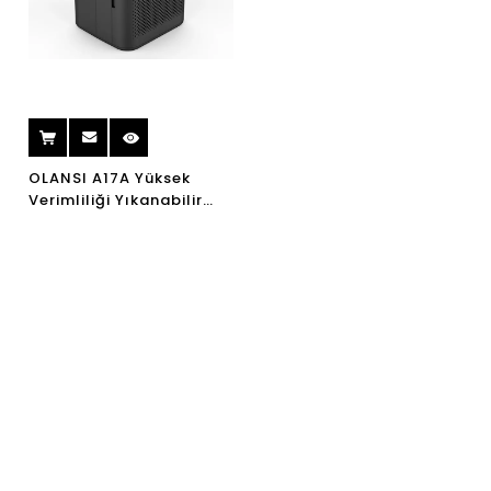
OLANSI A17A Yüksek
Verimliliği Yıkanabilir
Yıkanmaz Hava Arıtma
Ev Yatak Odası Ofis
Masaüstü