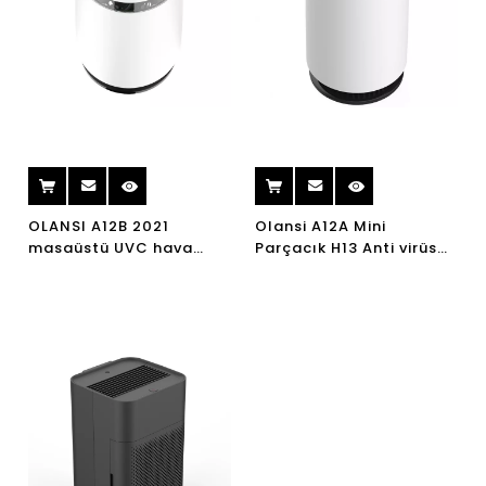
OLANSI A12B 2021
Olansi A12A Mini
masaüstü UVC hava
Parçacık H13 Anti virüs
temizleyici HEPA filtre
Ev Hepa Hava Temizleme
temizleme ce hava
UVC Hava Arıtma
temizleyici temiz hava
Masaüstü Hava Arıtma
kalitesi PM2.5