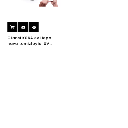
Olansi K06A ev Hepa
hava temizleyici UV
lamba ile taşınabilir
ionizer hava temizleyici
wifi