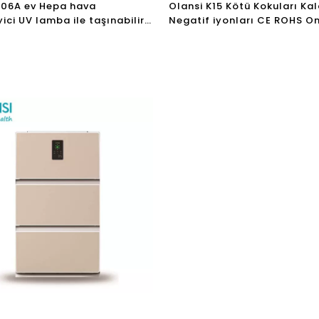
K06A ev Hepa hava
Olansi K15 Kötü Kokuları Kal
ici UV lamba ile taşınabilir
Negatif iyonları CE ROHS On
hava temizleyici wifi
Air Ionizer Hava Arıtma Ev 
Temizleyicileri