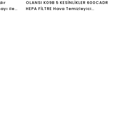
dır
OLANSI K09B 5 KESİNLİKLER 600CADR
ayı ile
HEPA FİLTRE Hava Temizleyici
Hava
Negatif İyon Hava Temizleyici Ev için
Sterilizatör Hava Temizleyicileri