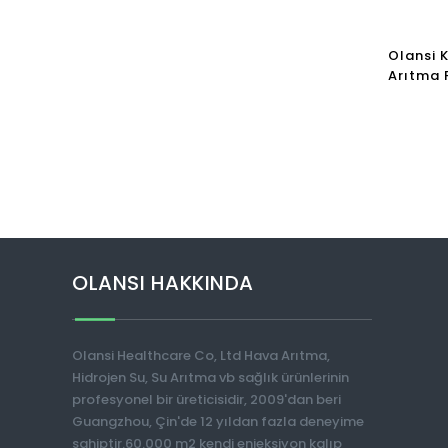
Olansi 
Arıtma 
Temizle
Kullanı
OLANSI HAKKINDA
Olansi Healthcare Co, Ltd Hava Arıtma,
Hidrojen Su, Su Arıtma vb sağlık ürünlerinin
profesyonel bir üreticisidir, 2009'dan beri
Guangzhou, Çin'de 12 yıldan fazla deneyime
sahiptir.60.000 m2 kendi enjeksiyon kalıp