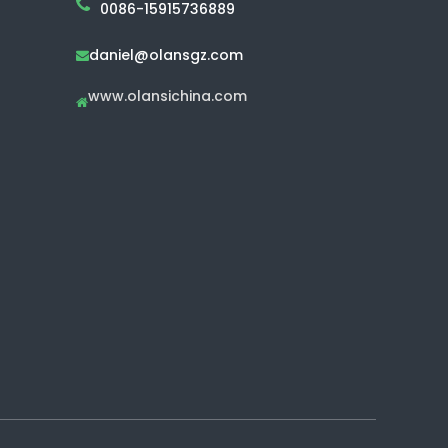
0086-15915736889
daniel@olansgz.com

www.olansichina.com
