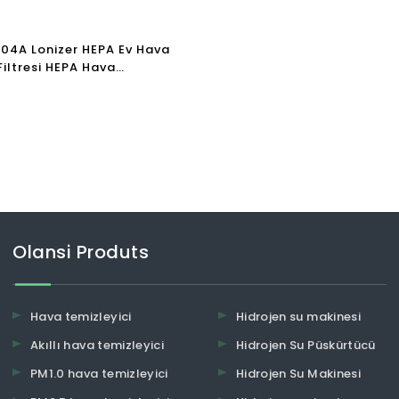
K04A Lonizer HEPA Ev Hava
Filtresi HEPA Hava
me UV Dezenfektanı Filtre Ev
mı Hava Arıtma
Olansi Produts
Hava temizleyici
Hidrojen su makinesi
Akıllı hava temizleyici
Hidrojen Su Püskürtücü
PM1.0 hava temizleyici
Hidrojen Su Makinesi