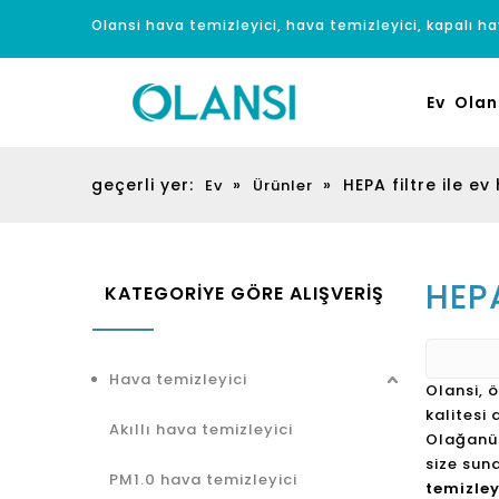
Olansi hava temizleyici, hava temizleyici, kapalı hav
Ev
Olan
geçerli yer:
»
»
HEPA filtre ile ev
Ev
Ürünler
HEPA
KATEGORİYE GÖRE ALIŞVERİŞ
Hava temizleyici
Olansi, 
kalitesi
Akıllı hava temizleyici
Olağanüs
size sun
PM1.0 hava temizleyici
temizley