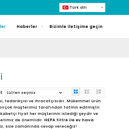
Türk dili
ler
Haberler
Bizimle iletişime geçin
i
it
si, tedarikçisi ve ihracatçısıdır. Mükemmel ürün
irçok müşterimiz tarafından tatmin edilmiştir.
betçi fiyat her müşterinin istediği şeydir ve
etimiz de önemlidir.
HEPA filtre ile ev hava
iniz, size zamanında cevap vereceğiz!