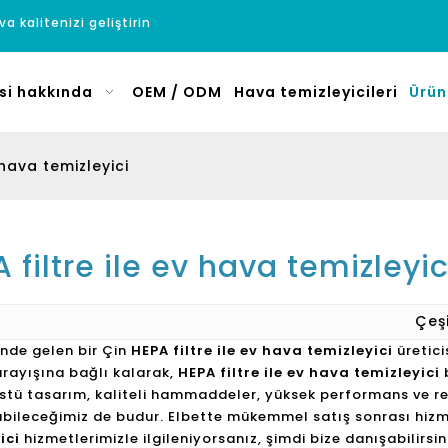
a kalitenizi geliştirin
si hakkında
OEM / ODM
Hava temizleyicileri
Ürün
 hava temizleyici
 filtre ile ev hava temizleyic
Çeş
önde gelen bir Çin
HEPA filtre ile ev hava temizleyici
üretici
 arayışına bağlı kalarak,
HEPA filtre ile ev hava temizleyici
b
tü tasarım, kaliteli hammaddeler, yüksek performans ve reka
abileceğimiz de budur. Elbette mükemmel satış sonrası hizm
ici
hizmetlerimizle ilgileniyorsanız, şimdi bize danışabilirs