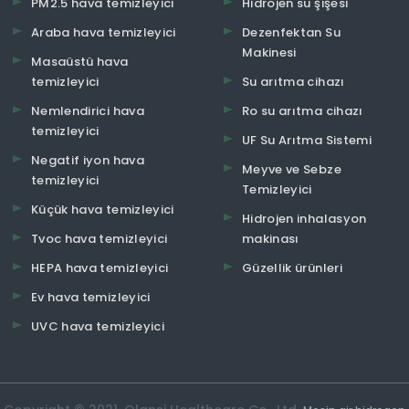
PM2.5 hava temizleyici
Hidrojen su şişesi
Araba hava temizleyici
Dezenfektan Su
Makinesi
Masaüstü hava
temizleyici
Su arıtma cihazı
Nemlendirici hava
Ro su arıtma cihazı
temizleyici
UF Su Arıtma Sistemi
Negatif iyon hava
Meyve ve Sebze
temizleyici
Temizleyici
Küçük hava temizleyici
Hidrojen inhalasyon
Tvoc hava temizleyici
makinası
HEPA hava temizleyici
Güzellik ürünleri
Ev hava temizleyici
UVC hava temizleyici