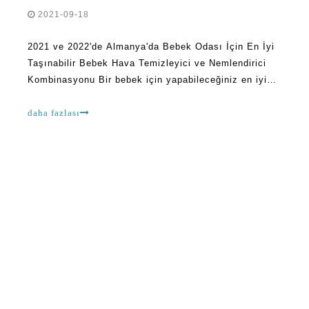
2021-09-18
2021 ve 2022'de Almanya'da Bebek Odası İçin En İyi
Taşınabilir Bebek Hava Temizleyici ve Nemlendirici
Kombinasyonu Bir bebek için yapabileceğiniz en iyi
şeylerden biri, soluduğu havanın temiz ve sağlıklı
olmasını sağlamaktır.Bu onların gelişimi için çok
daha fazlası
önemlidir.Deneyimlemek istediğiniz son şey
babınızdır.