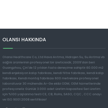
OLANSI HAKKINDA
Olansi Healthcare Co, Ltd Hava Arıtma, Hidrojen Su, Su Arıtma vb
sağlık ürünlerinin profesyonel bir üreticisidir, 2009'dan beri
Guangzhou, Çin'de 12 yıldan fazla deneyime sahiptir.60.000 m2
kendi enjeksiyon kalıp fabrikası, kendi filtre fabrikası, kendi kalıp
fabrikası, Kendi montaj fabrikası 600 metrekare profesyonel
laboratuvar 30 mühendis Ar-Ge ekibi ODM, OEM hizmetlerinde
profesyoneliz Günlük 3.000 adet üretim kapasitesi Seri üretim
için %100 yaşlanma testi CE, CB, RoHs, SASO, CQC , CCC onayı
ve ISO 9001:2008 sertifikası!