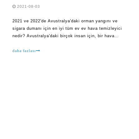
2021-08-03
2021 ve 2022'de Avustralya'daki orman yangını ve
sigara dumanı için en iyi tüm ev ev hava temizleyici
nedir? Avustralya'daki birçok insan için, bir hava
temizleyici cihazını en iyi şekilde nitelendiren farklı
değişkenler var. Örneğin, temiz hava teslimi R gibi
daha fazlası
faktörlere bakanlar var.