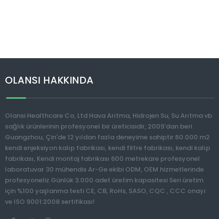
OLANSI HAKKINDA
Olansi Healthcare Co, Ltd Hava Arıtma, Hidrojen Su, Su Arıtma vb
sağlık ürünlerinin profesyonel bir üreticisidir, 2009'dan beri
Guangzhou, Çin'de 12 yıldan fazla deneyime sahiptir.60.000 m2
kendi enjeksiyon kalıp fabrikası, kendi filtre fabrikası, kendi kalıp
fabrikası, Kendi montaj fabrikası 600 metrekare profesyonel
laboratuvar 30 mühendis Ar-Ge ekibi ODM, OEM hizmetlerinde
profesyoneliz Günlük 3.000 adet üretim kapasitesi Seri üretim
için %100 yaşlanma testi CE, CB, RoHs, SASO, CQC , CCC onayı
ve ISO 9001:2008 sertifikası!