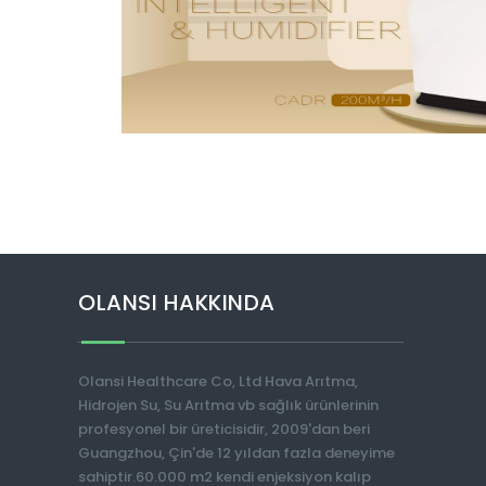
OLANSI HAKKINDA
Olansi Healthcare Co, Ltd Hava Arıtma,
Hidrojen Su, Su Arıtma vb sağlık ürünlerinin
profesyonel bir üreticisidir, 2009'dan beri
Guangzhou, Çin'de 12 yıldan fazla deneyime
sahiptir.60.000 m2 kendi enjeksiyon kalıp