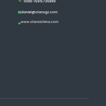
0086-15915736889
daniel@olansgz.com

www.olansichina.com
