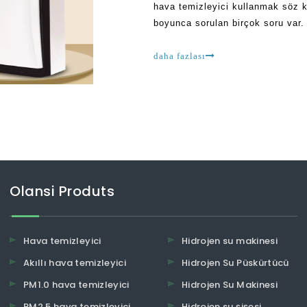
hava temizleyici kullanmak söz ko
boyunca sorulan birçok soru var. 
temizlenmesi için gerekli olan z
daha fazlası
Olansi Produts
Hava temizleyici
Hidrojen su makinesi
Akıllı hava temizleyici
Hidrojen Su Püskürtücü
PM1.0 hava temizleyici
Hidrojen Su Makinesi
PM2.5 hava temizleyici
Hidrojen su şişesi