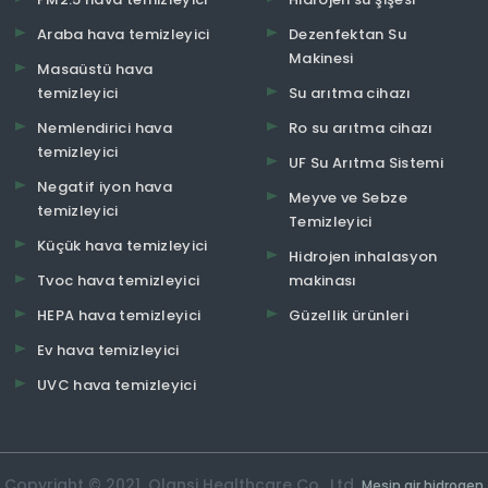
Araba hava temizleyici
Dezenfektan Su
Makinesi
Masaüstü hava
temizleyici
Su arıtma cihazı
Nemlendirici hava
Ro su arıtma cihazı
temizleyici
UF Su Arıtma Sistemi
Negatif iyon hava
Meyve ve Sebze
temizleyici
Temizleyici
Küçük hava temizleyici
Hidrojen inhalasyon
Tvoc hava temizleyici
makinası
HEPA hava temizleyici
Güzellik ürünleri
Ev hava temizleyici
UVC hava temizleyici
Copyright © 2021. Olansi Healthcare Co., Ltd.
Mesin air hidrogen