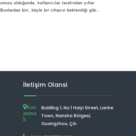
nusu olduğunda, kullanıcılar tarafından yıllar
Bunlardan biri, böyle bir cihazın beklendiği gibi
amanın uzunluğu. Hayır yapan çoğu insan
İletişim Olansi
Kaz
Buidling 1, No.1 Haiyi Street, Lanhe
anma
Town, Nansha Bölgesi,
k
Guangzhou, Çin