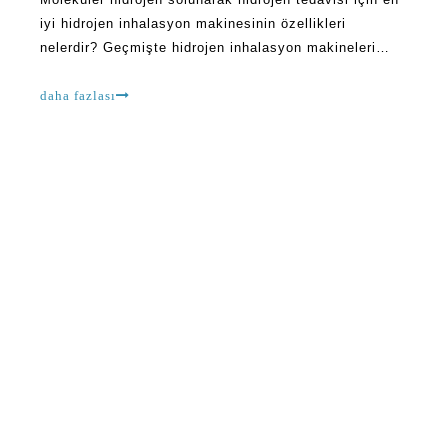
iyi hidrojen inhalasyon makinesinin özellikleri
nelerdir? Geçmişte hidrojen inhalasyon makineleri
hakkında birçok soru bulunmaktadır. Örneğin, çoğu
insan güvenliği hakkında heveslenir. Olabilir mi bile
daha fazlası
bilmeyenler var.