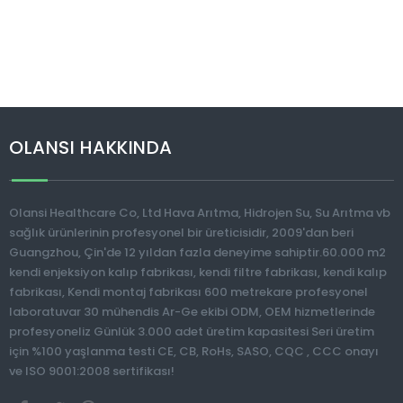
OLANSI HAKKINDA
Olansi Healthcare Co, Ltd Hava Arıtma, Hidrojen Su, Su Arıtma vb
sağlık ürünlerinin profesyonel bir üreticisidir, 2009'dan beri
Guangzhou, Çin'de 12 yıldan fazla deneyime sahiptir.60.000 m2
kendi enjeksiyon kalıp fabrikası, kendi filtre fabrikası, kendi kalıp
fabrikası, Kendi montaj fabrikası 600 metrekare profesyonel
laboratuvar 30 mühendis Ar-Ge ekibi ODM, OEM hizmetlerinde
profesyoneliz Günlük 3.000 adet üretim kapasitesi Seri üretim
için %100 yaşlanma testi CE, CB, RoHs, SASO, CQC , CCC onayı
ve ISO 9001:2008 sertifikası!