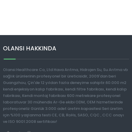
OLANSI HAKKINDA
Olansi Healthcare Co, Ltd Hava Arıtma, Hidrojen Su, Su Arıtma vb
sağlık ürünlerinin profesyonel bir üreticisidir, 2009'dan beri
Guangzhou, Çin'de 12 yıldan fazla deneyime sahiptir.60.000 m2
kendi enjeksiyon kalıp fabrikası, kendi filtre fabrikası, kendi kalıp
fabrikası, Kendi montaj fabrikası 600 metrekare profesyonel
laboratuvar 30 mühendis Ar-Ge ekibi ODM, OEM hizmetlerinde
profesyoneliz Günlük 3.000 adet üretim kapasitesi Seri üretim
için %100 yaşlanma testi CE, CB, RoHs, SASO, CQC , CCC onayı
ve ISO 9001:2008 sertifikası!