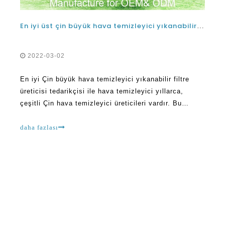
En iyi üst çin büyük hava temizleyici yıkanabilir filtre üreticisi ile hava temizleyici tedarikçi şirketi
2022-03-02
En iyi Çin büyük hava temizleyici yıkanabilir filtre
üreticisi tedarikçisi ile hava temizleyici yıllarca,
çeşitli Çin hava temizleyici üreticileri vardır. Bu
şirketlerin her biri, en son teknolojiye sahip ürünler
ürettiğini iddia ediyor. Yapmaya çalışıyorlar
daha fazlası