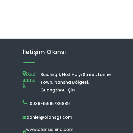
İletişim Olansi
Kaz
Buidling 1, No.1 Haiyi Street, Lanhe
anma
Town, Nansha Bölgesi,
k
Guangzhou, Çin
0086-15915736889
daniel@olansgz.com

www.olansichina.com
