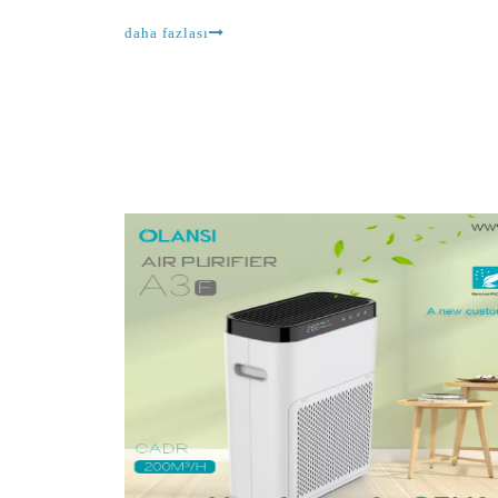
seçeneklerle karşılaşacağınız gerçeğidir. Tabii ki,
daha fazlası