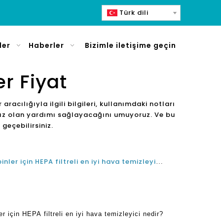
Türk dili
ler
Haberler
Bizimle iletişime geçin
er Fiyat
er aracılığıyla ilgili bilgileri, kullanımdaki notları
yacınız olan yardımı sağlayacağını umuyoruz. Ve bu
 geçebilirsiniz.
2022'de Covid Tedarikçisi Filipinler için HEPA filtreli en iyi hava temizleyici nedir?
er için HEPA filtreli en iyi hava temizleyici nedir?