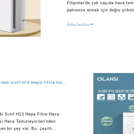
Filipinler'de çok sayıda hava tem
patronize etmek için doğru şirket
bir değer alamayacaksın
daha fazlası
2021 ve 2022'de Filipinler'de covid için en iyi tıbbi sınıf H13 Hepa filtre hava temizleyici
bbi Sınıf H13 Hepa Filtre Hava
si Hava Temizleyicileri'nden
n bir şey var. Bu, çeşitli