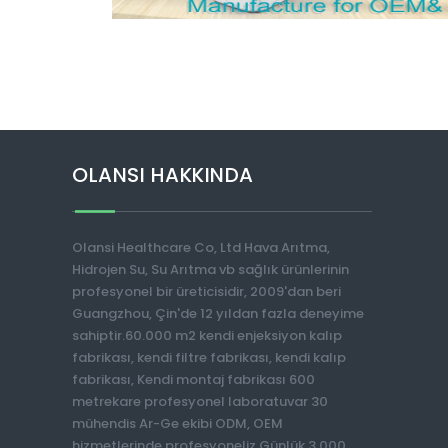
OLANSI HAKKINDA
Olansi Healthcare Co, Ltd Hava Arıtma,
Hidrojen Su, Su Arıtma vb sağlık ürünlerinin
profesyonel bir üreticisidir, 2009'dan beri
Guangzhou, Çin'de 12 yıldan fazla deneyime
sahiptir.60.000 m2 kendi enjeksiyon kalıp
fabrikası, kendi filtre fabrikası, kendi kalıp
fabrikası, Kendi montaj fabrikası 600
metrekare profesyonel laboratuvar 30
mühendis Ar-Ge ekibi ODM, OEM
hizmetlerinde profesyoneliz Günlük 3.000