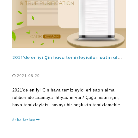
2021'de en iyi Çin hava temizleyicileri satın alma rehberinde aramaya ihtiyacım var?
2021-08-20
2021'de en iyi Çin hava temizleyicileri satın alma
rehberinde aramaya ihtiyacım var? Çoğu insan için,
hava temizleyicisi havayı bir boşlukta temizlemekle
ilgilidir. Bunun bir dereceye kadar doğru olmasına
rağmen, hava temizleme cihazlarının, bu kadar primer
daha fazlası
fonksiyonların ötesine geçtiği gerçeğini anlamalısınız.