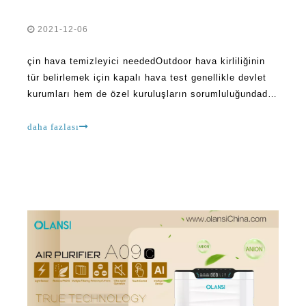
2021-12-06
çin hava temizleyici neededOutdoor hava kirliliğinin
tür belirlemek için kapalı hava test genellikle devlet
kurumları hem de özel kuruluşların sorumluluğundadır.
çok bireysel bir açık hava kirliliğini ele yapabileceği
hiçbir şey yoktur. Bu, governmen bir toplu kuvvet
daha fazlası
olmak zorundadır, ve genellikle