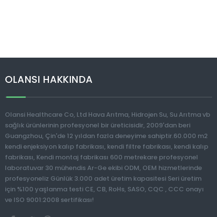
OLANSI HAKKINDA
Olansi Healthcare Co, Ltd Hava Arıtma, Hidrojen Su, Su Arıtma vb
sağlık ürünlerinin profesyonel bir üreticisidir, 2009'dan beri
Guangzhou, Çin'de 12 yıldan fazla deneyime sahiptir.60.000 m2
kendi enjeksiyon kalıp fabrikası, kendi filtre fabrikası, kendi kalıp
fabrikası, Kendi montaj fabrikası 600 metrekare profesyonel
laboratuvar 30 mühendis Ar-Ge ekibi ODM, OEM hizmetlerinde
profesyoneliz Günlük 3.000 adet üretim kapasitesi Seri üretim
için %100 yaşlanma testi CE, CB, RoHs, SASO, CQC , CCC onayı
ve ISO 9001:2008 sertifikası!