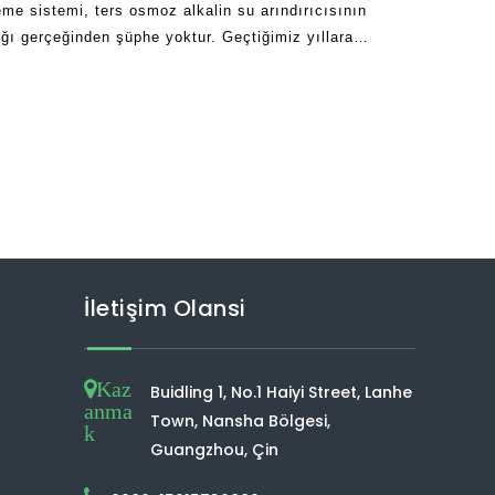
eme sistemi, ters osmoz alkalin su arındırıcısının
ığı gerçeğinden şüphe yoktur. Geçtiğimiz yıllara
rmeye başlıyor
İletişim Olansi
Kaz
Buidling 1, No.1 Haiyi Street, Lanhe
anma
Town, Nansha Bölgesi,
k
Guangzhou, Çin