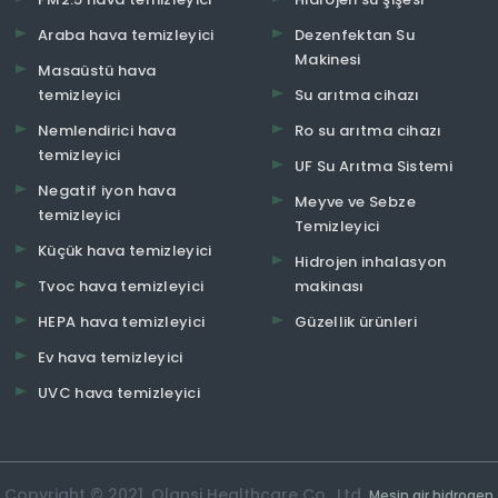
Araba hava temizleyici
Dezenfektan Su
Makinesi
Masaüstü hava
temizleyici
Su arıtma cihazı
Nemlendirici hava
Ro su arıtma cihazı
temizleyici
UF Su Arıtma Sistemi
Negatif iyon hava
Meyve ve Sebze
temizleyici
Temizleyici
Küçük hava temizleyici
Hidrojen inhalasyon
Tvoc hava temizleyici
makinası
HEPA hava temizleyici
Güzellik ürünleri
Ev hava temizleyici
UVC hava temizleyici
Copyright © 2021. Olansi Healthcare Co., Ltd.
Mesin air hidrogen