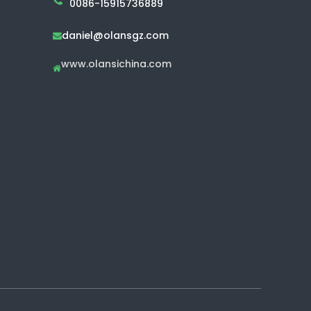
0086-15915736889
daniel@olansgz.com

www.olansichina.com
