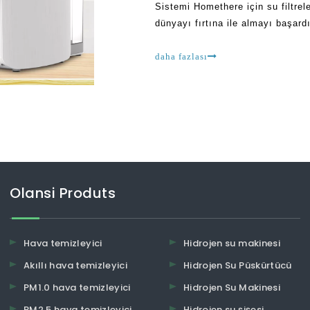
Sistemi Homethere için su filtrel
dünyayı fırtına ile almayı başard
göre, birçok insan USI fikrine gi
daha fazlası
Olansi Produts
Hava temizleyici
Hidrojen su makinesi
Akıllı hava temizleyici
Hidrojen Su Püskürtücü
PM1.0 hava temizleyici
Hidrojen Su Makinesi
PM2.5 hava temizleyici
Hidrojen su şişesi