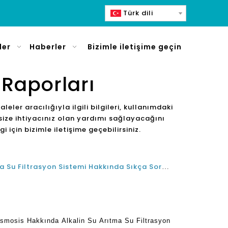
Türk dili
ler
Haberler
Bizimle iletişime geçin
 Raporları
akaleler aracılığıyla ilgili bilgileri, kullanımdaki
in size ihtiyacınız olan yardımı sağlayacağını
i için bizimle iletişime geçebilirsiniz.
Ters Osmosis Alkalin Su Arıtma Su Filtrasyon Sistemi Hakkında Sıkça Sorulan Sorular
smosis Hakkında Alkalin Su Arıtma Su Filtrasyon