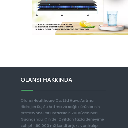
OLANSI HAKKINDA
Olansi Healthcare Co, Ltd Hava Arıtma,
Hidrojen Su, Su Arıtma vb sağlık ürünlerinin
profesyonel bir üreticisidir, 2009'dan beri
Guangzhou, Çin'de 12 yıldan fazla deneyime
sahiptir.60.000 m2 kendi enjeksiyon kalıp