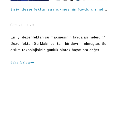
En iyi dezenfektan su makinesinin faydaları nelerdir?
2021-11-29
En iyi dezenfektan su makinesinin faydaları nelerdir?
Dezenfektan Su Makinesi tam bir devrim olmuştur. Bu
atılım teknolojisinin günlük olarak hayatlara değer
katmaya devam ettiği gerçeğinin şüphe yoktur. Bugün,
tükettiğiniz suyun C olabileceğinin çok sayıda yolu
daha fazlası
vardır.