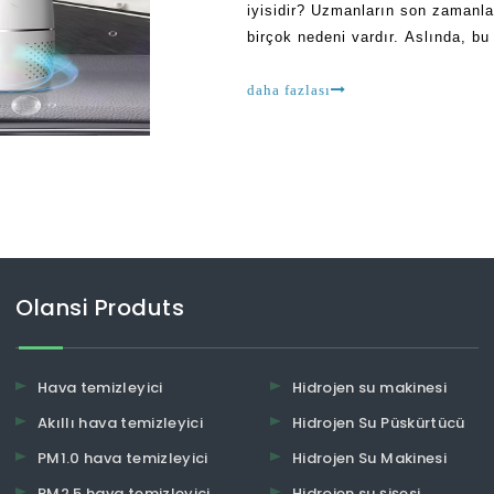
iyisidir? Uzmanların son zamanla
birçok nedeni vardır. Aslında, b
sonra sizi rahatsız etmek için ge
daha fazlası
Olansi Produts
Hava temizleyici
Hidrojen su makinesi
Akıllı hava temizleyici
Hidrojen Su Püskürtücü
PM1.0 hava temizleyici
Hidrojen Su Makinesi
PM2.5 hava temizleyici
Hidrojen su şişesi