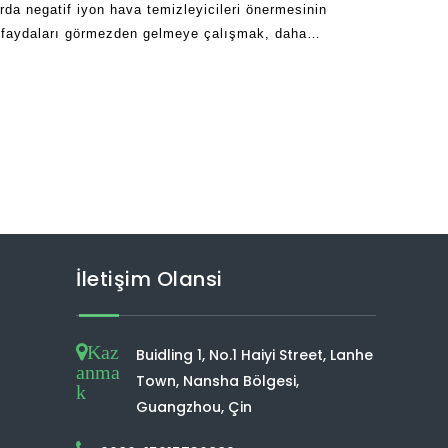
rda negatif iyon hava temizleyicileri önermesinin
u faydaları görmezden gelmeye çalışmak, daha
ri dönebilir. Eğer gerçekten çok ciddi iseniz
İletişim Olansi
Kaz
Buidling 1, No.1 Haiyi Street, Lanhe
anma
Town, Nansha Bölgesi,
k
Guangzhou, Çin