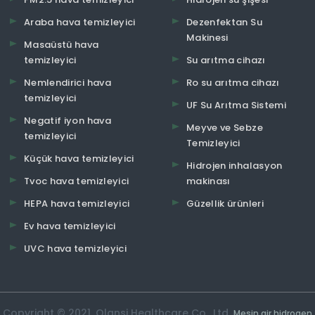
Araba hava temizleyici
Dezenfektan Su
Makinesi
Masaüstü hava
temizleyici
Su arıtma cihazı
Nemlendirici hava
Ro su arıtma cihazı
temizleyici
UF Su Arıtma Sistemi
Negatif iyon hava
Meyve ve Sebze
temizleyici
Temizleyici
Küçük hava temizleyici
Hidrojen inhalasyon
Tvoc hava temizleyici
makinası
HEPA hava temizleyici
Güzellik ürünleri
Ev hava temizleyici
UVC hava temizleyici
Copyright © 2021. Olansi Healthcare Co., Ltd.
Mesin air hidrogen