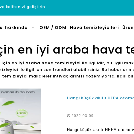
a kalitenizi geliştirin
si hakkında
OEM / ODM
Hava temizleyicileri
Ürün
 için en iyi araba hava t
r için en iyi araba hava temizleyici
ile ilgilidir, bu ilgili m
mizleyici
ile ilgili en son trendleri alabilirsiniz. Bu haberler
a temizleyici
makaleler ihtiyaçlarınızı çözemiyorsa, ilgili bilg
2022-03-09
Hangi küçük akıllı HEPA otomotiv 