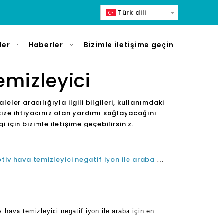
Türk dili
ler
Haberler
Bizimle iletişime geçin
emizleyici
akaleler aracılığıyla ilgili bilgileri, kullanımdaki
in size ihtiyacınız olan yardımı sağlayacağını
i için bizimle iletişime geçebilirsiniz.
Hangi küçük akıllı HEPA otomotiv hava temizleyici negatif iyon ile araba için en iyisidir?
hava temizleyici negatif iyon ile araba için en