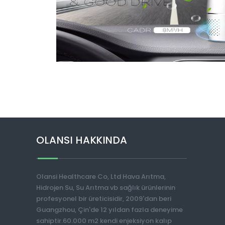
OLANSI HAKKINDA
Olansi Healthcare Co, Ltd Hava Arıtma,
Hidrojen Su, Su Arıtma vb sağlık ürünlerinin
profesyonel bir üreticisidir, 2009'dan beri
Guangzhou, Çin'de 12 yıldan fazla deneyime
sahiptir.60.000 m2 kendi enjeksiyon kalıp