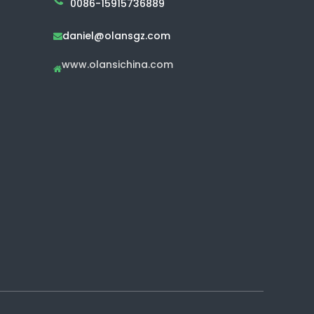
0086-15915736889
daniel@olansgz.com

www.olansichina.com
