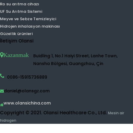
Tvoc hava temizleyici
HEPA hava temizleyici
Ev hava temizleyici
UVC hava temizleyici
Hidrojen su makinesi
Hidrojen Su Püskürtücü
Hidrojen Su Makinesi
Hidrojen su şişesi
Dezenfektan Su Makinesi
Su arıtma cihazı
Ro su arıtma cihazı
UF Su Arıtma Sistemi
Meyve ve Sebze Temizleyici
Hidrojen inhalasyon makinası