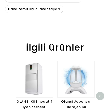
Hava temizleyici avantajları
ilgili ürünler
Olans
Kar
>
Osmo
OLANSI K03 negatif
Olansi Japonya
Temi
iyon serbest
Hidrojen Su