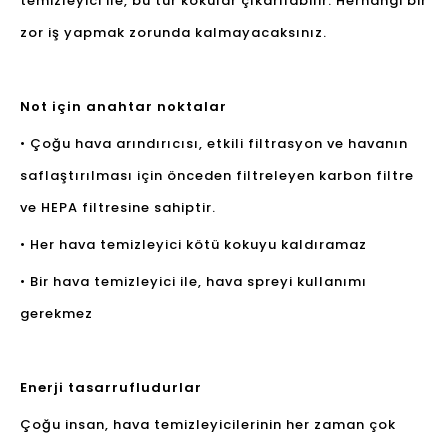
temizleyici ile, bu tür kokular çıkarılabilir. Herhangi bir
zor iş yapmak zorunda kalmayacaksınız.
Not için anahtar noktalar
• Çoğu hava arındırıcısı, etkili filtrasyon ve havanın
saflaştırılması için önceden filtreleyen karbon filtre
ve HEPA filtresine sahiptir.
• Her hava temizleyici kötü kokuyu kaldıramaz
• Bir hava temizleyici ile, hava spreyi kullanımı
gerekmez
Enerji tasarrufludurlar
Çoğu insan, hava temizleyicilerinin her zaman çok